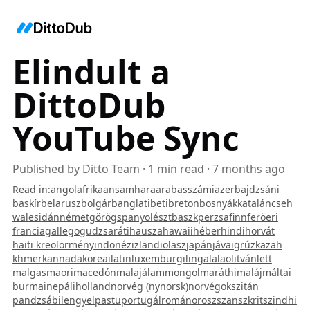
Elindult a
DittoDub
YouTube Sync
Published by
Ditto Team
·
1
min read
·
7 months ago
Read in
:
angol
afrikaans
amhara
arab
asszámi
azerbajdzsáni
baskír
belarusz
bolgár
bangla
tibeti
breton
bosnyák
katalán
cseh
walesi
dán
német
görög
spanyol
észt
baszk
perzsa
finn
feröeri
francia
gallego
gudzsaráti
hausza
hawaii
héber
hindi
horvát
haiti kreol
örmény
indonéz
izlandi
olasz
japán
jávai
grúz
kazah
khmer
kannada
koreai
latin
luxemburgi
lingala
lao
litván
lett
malgas
maori
macedón
malajálam
mongol
maráthi
maláj
máltai
burmai
nepáli
holland
norvég (nynorsk)
norvég
okszitán
pandzsábi
lengyel
pastu
portugál
román
orosz
szanszkrit
szindhi