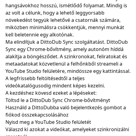
hangsávokhoz hosszú, ismétlődő folyamat. Mindig is
az volt a célunk, hogy a lehető leggyorsabb
növekedést tegyük lehetővé a csatornák számára,
miközben minimálisra csökkentjük, mennyi munkát
kell beletennie egy alkotónak.
Ma elindítjuk a
DittoDub Sync
szolgáltatást.
DittoDub
Sync
egy Chrome-bővítmény, amely autonóm híddá
alakítja a böngésződet. A szinkronokat, feliratokat és
metaadatokat közvetlenül a felhőnkből streameli a
YouTube Studio felületére, mindössze egy kattintással.
A legfrissebb feltöltésedtől a teljes
videókatalógusodig mindent képes kezelni.
A kezdéshez kövesd ezeket a lépéseket:
Töltsd le a
DittoDub Sync
Chrome-bővítményt
Használd a DittoDubba való bejelentkezés gombot a
fiókod összekapcsolásához
Nyisd meg a YouTube Studio felületét
Válaszd ki azokat a videókat, amelyeket szinkronizálni