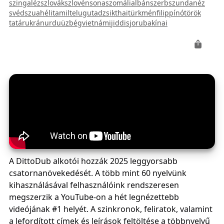
szingaléz
szlovák
szlovén
sona
szomáli
albán
szerb
szundanéz
svéd
szuahéli
tamil
telugu
tadzsik
thai
türkmén
filippínó
török
tatár
ukrán
urdu
üzbég
vietnámi
jiddis
joruba
kínai
A DittoDub alkotói hozzák 2025 leggyorsabb
csatornanövekedését. A több mint 60 nyelvünk
kihasználásával felhasználóink rendszeresen
megszerzik a YouTube-on a hét legnézettebb
videójának #1 helyét. A szinkronok, feliratok, valamint
a lefordított címek és leírások feltöltése a többnyelvű