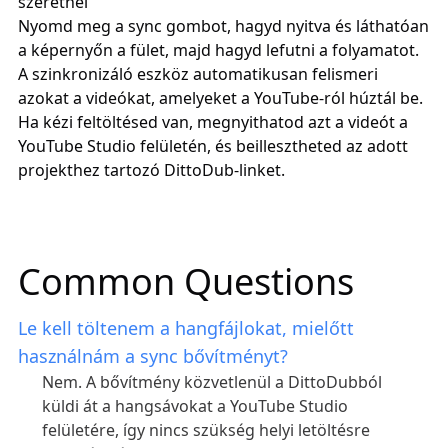
szeretnél
Nyomd meg a sync gombot, hagyd nyitva és láthatóan
a képernyőn a fület, majd hagyd lefutni a folyamatot.
A szinkronizáló eszköz automatikusan felismeri
azokat a videókat, amelyeket a YouTube-ról húztál be.
Ha kézi feltöltésed van, megnyithatod azt a videót a
YouTube Studio felületén, és beillesztheted az adott
projekthez tartozó DittoDub-linket.
Common Questions
Le kell töltenem a hangfájlokat, mielőtt
használnám a sync bővítményt?
Nem. A bővítmény közvetlenül a DittoDubból
küldi át a hangsávokat a YouTube Studio
felületére, így nincs szükség helyi letöltésre