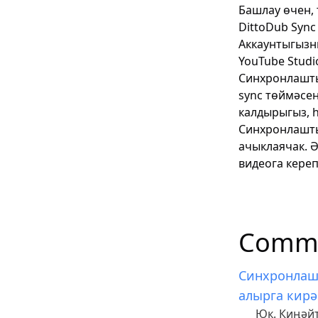
Башлау өчен, 
DittoDub Syn
Аккаунтыгызны
YouTube Studi
Синхронлашты
sync төймәсен
калдырыгыз, 
Синхронлашты
ачыклаячак. Ә
видеога кереп
Commo
Синхронлаш
алырга кирә
Юк. Киңәйт