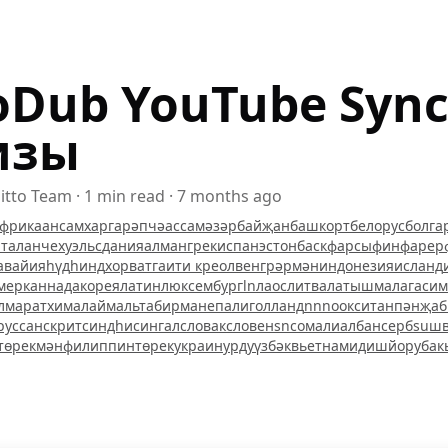
oDub YouTube Syn
изы
itto Team
·
1
min read
·
7 months ago
фрикаанс
амхар
гарәпчә
ассам
әзәрбайҗан
башкорт
белорус
болга
аталан
чех
уэльс
дания
алман
грек
испан
эстон
баск
фарсы
фин
фарер
авайи
яһүд
һинд
хорват
гаити креол
венгр
әрмән
индонезия
исланд
мер
каннада
корея
латин
люксембург
ln
лаос
литва
латыш
малагаси
м
л
маратхи
малай
мальта
бирма
непали
голланд
nn
no
окситан
пәнҗаб
рус
санскрит
синдһи
сингал
словак
словен
sn
сомали
албан
серб
su
шв
төрекмән
филиппин
төрек
украин
урду
үзбәк
вьетнам
идиш
йоруба
к