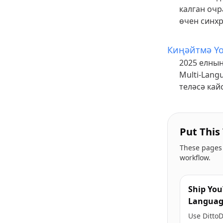
калган очр
өчен синх
Киңәйтмә Yo
2025 елның
Multi-Lang
теләсә кай
Put This
These pages a
workflow.
Ship You
Languag
Use Ditto