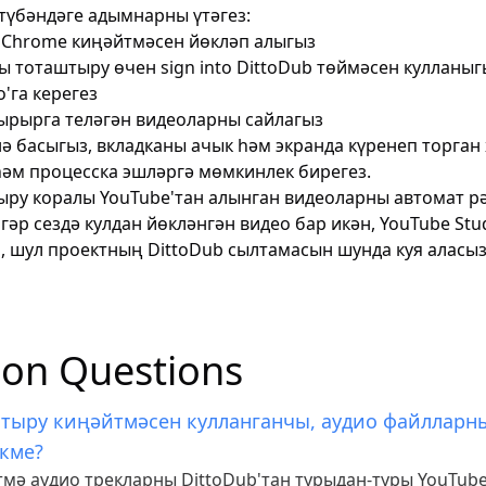
түбәндәге адымнарны үтәгез:
c
Chrome киңәйтмәсен йөкләп алыгыз
 тоташтыру өчен sign into DittoDub төймәсен кулланыг
o'га керегез
рырга теләгән видеоларны сайлагыз
ә басыгыз, вкладканы ачык һәм экранда күренеп торган
һәм процесска эшләргә мөмкинлек бирегез.
ру коралы YouTube'тан алынган видеоларны автомат р
гәр сездә кулдан йөкләнгән видео бар икән, YouTube Stu
, шул проектның DittoDub сылтамасын шунда куя аласыз
n Questions
тыру киңәйтмәсен кулланганчы, аудио файлларн
кме?
мә аудио трекларны DittoDub'тан турыдан-туры YouTube 