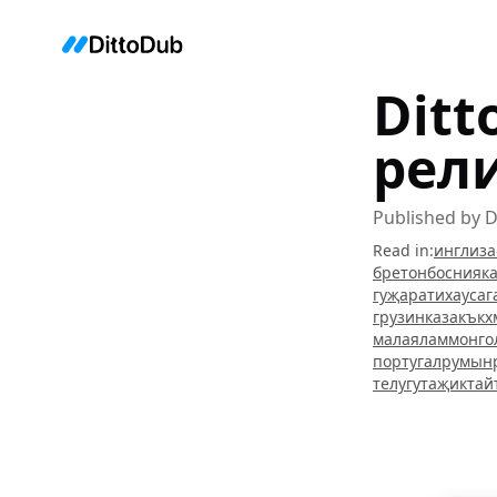
Ditt
рел
Published by
D
Read in
:
инглиз
а
бретон
босния
к
гуҗарати
хауса
г
грузин
казакъ
кх
малаялам
монго
португал
румын
телугу
таҗик
тай