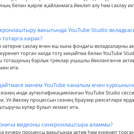
уның белән җирле җайланмага йөкләп алу һәм саклау и
хронлаштыру вакытында YouTube Studio вкладкас
ә тотарга кирәк?
 хәтерне саклау өчен еш кына фондагы вкладкаларны а
күренеп торган хәлдә тоту киңәйтмә белән YouTube Stud
ы тоташуның барлык треклар уңышлы йөкләнгәнче акти
мин итә.
иңәйтмәсе минем YouTube каналым өчен куркыны
езнең инде аутентификацияләнгән YouTube Studio сесси
и. Ул йөкләү процессын сезнең браузер рөхсәтләре ярд
тыручы күпер булып хезмәт итә.
рничә видеоны синхронлаштыра аламмы?
ка күчерү процессы вакытында актив һәм күренеп торган