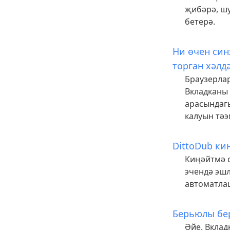
җибәрә, ш
бетерә.
Ни өчен син
торган хәлд
Браузерлар
Вкладканы 
арасындаг
калуын тәэ
DittoDub к
Киңәйтмә с
эчендә эшл
автоматлаш
Берьюлы бе
Әйе. Вклад