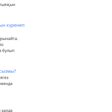
хтыяҗын
ын күренеп
крынайта.
io
в булып
чсызмы?
ягез
әмендә
 хәлдә