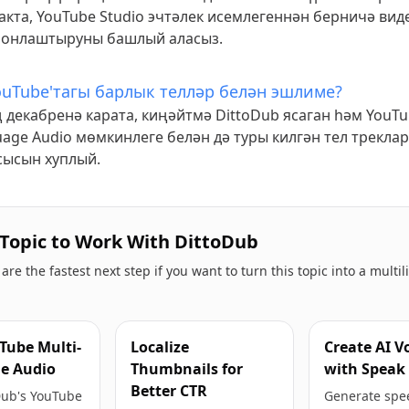
акта, YouTube Studio эчтәлек исемлегеннән берничә вид
ронлаштыруны башлый аласыз.
uTube'тагы барлык телләр белән эшлиме?
 декабренә карата, киңәйтмә DittoDub ясаган һәм YouT
uage Audio мөмкинлеге белән дә туры килгән тел трекл
сысын хуплый.
 Topic to Work With DittoDub
re the fastest next step if you want to turn this topic into a multi
Tube Multi-
Localize
Create AI V
e Audio
Thumbnails for
with Speak
Better CTR
Dub's YouTube
Generate spe