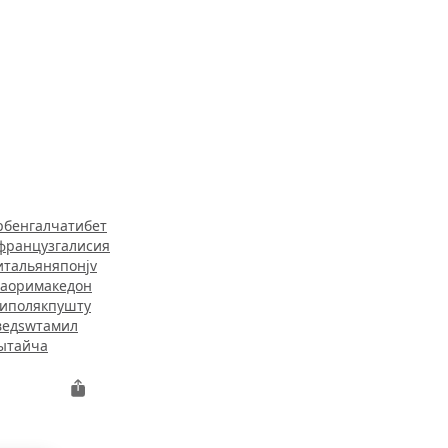
c
р
бенгалча
тибет
француз
галисия
итальян
япон
jv
аори
македон
и
поляк
пушту
ед
sw
тамил
ытайча