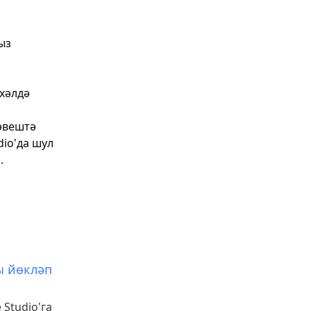
ыз
 хәлдә
әвештә
dio'да шул
.
ы йөкләп
Studio'га