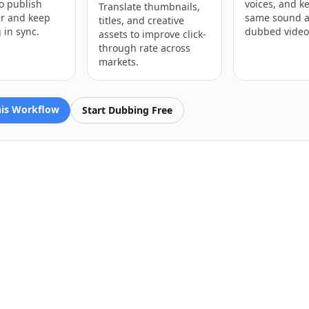
o publish
voices, and k
Translate thumbnails,
er and keep
same sound a
titles, and creative
 in sync.
dubbed video
assets to improve click-
through rate across
markets.
his Workflow
Start Dubbing Free