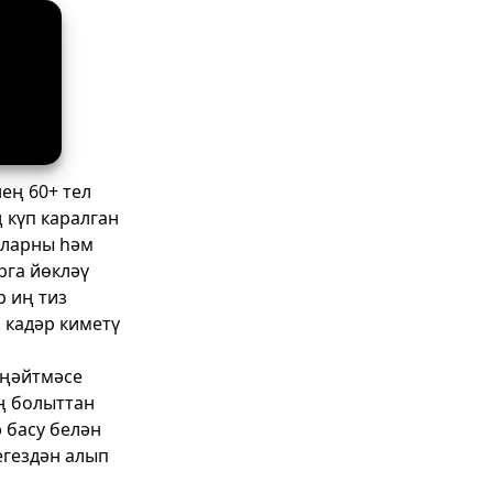
ең 60+ тел
 күп каралган
рларны һәм
рга йөкләү
р иң тиз
 кадәр киметү
иңәйтмәсе
ң болыттан
 басу белән
егездән алып