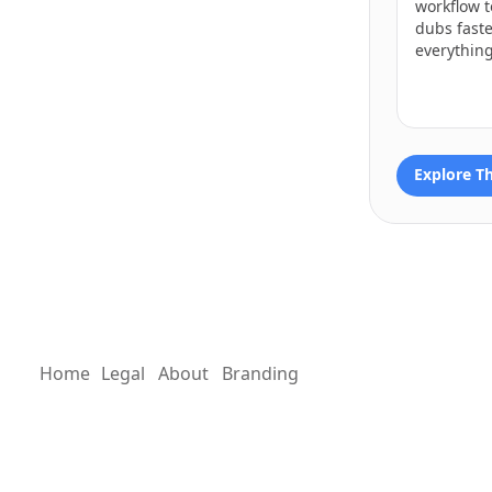
workflow t
dubs fast
everything
Explore T
Home
Legal
About
Branding