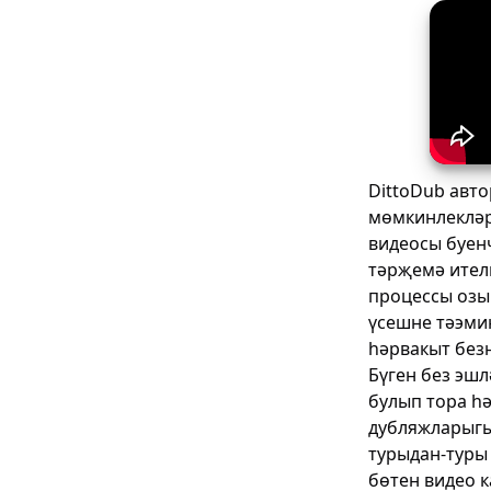
DittoDub авто
мөмкинлекләр
видеосы буен
тәрҗемә ител
процессы озы
үсешне тәэмин
һәрвакыт без
Бүген без эш
булып тора һ
дубляжларыгы
турыдан-туры
бөтен видео к