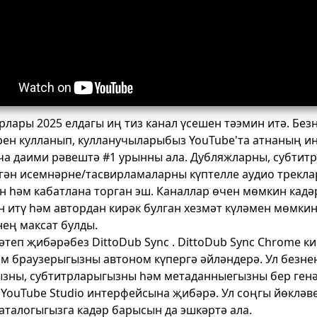
рлары 2025 елдагы иң тиз канал үсешен тәэмин итә. Безн
ен кулланып, кулланучыларыбыз YouTube'та атнаның иң
ча даими рәвештә #1 урынны ала. Дубляжларны, субтит
гән исемнәрне/тасвирламаларны күптелле аудио трекла
н һәм кабатлана торган эш. Каналлар өчен мөмкин кадә
 итү һәм автордан кирәк булган хезмәт күләмен мөмкин
нең максат булды.
ләтеп җибәрәбез
DittoDub Sync
.
DittoDub Sync
Chrome к
әм браузерыгызны автоном күпергә әйләндерә. Ул безне
зны, субтитрларыгызны һәм метаданныегызны бер генә
 YouTube Studio интерфейсына җибәрә. Ул соңгы йөкләв
аталогыгызга кадәр барысын да эшкәртә ала.