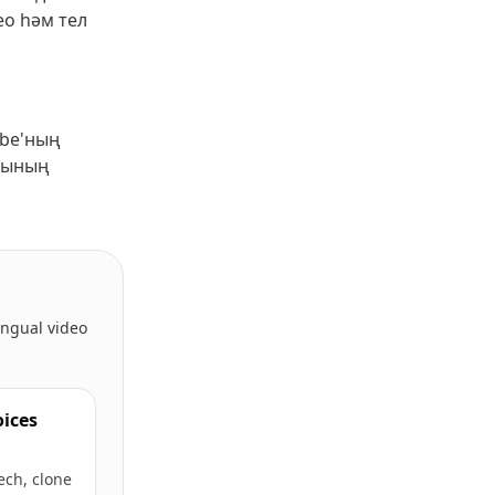
ео һәм тел
ube'ның
арының
lingual video
oices
ech, clone