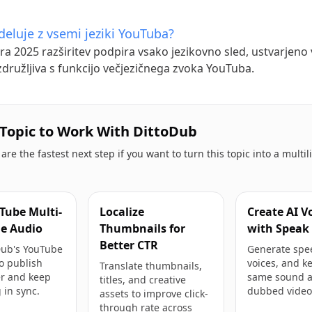
v deluje z vsemi jeziki YouTuba?
 2025 razširitev podpira vsako jezikovno sled, ustvarjeno 
 združljiva s funkcijo večjezičnega zvoka YouTuba.
 Topic to Work With DittoDub
re the fastest next step if you want to turn this topic into a multi
Tube Multi-
Localize
Create AI V
e Audio
Thumbnails for
with Speak
Better CTR
Dub's YouTube
Generate spe
o publish
voices, and k
Translate thumbnails,
er and keep
same sound a
titles, and creative
 in sync.
dubbed video
assets to improve click-
through rate across