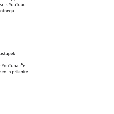
esnik YouTube
lotnega
 postopek
z YouTuba. Če
eo in prilepite