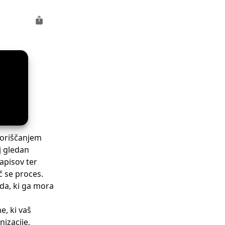
zkoriščanjem
j gledan
apisov ter
č se proces.
uda, ki ga mora
e, ki vaš
izacije,