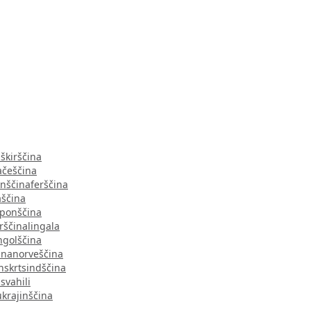
škirščina
a
češčina
inščina
ferščina
aščina
aponščina
rščina
lingala
golščina
ina
norveščina
nskrt
sindščina
a
svahili
ukrajinščina