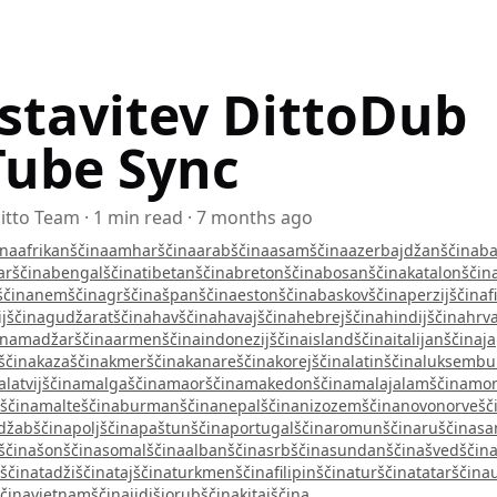
stavitev DittoDub
ube Sync
itto Team
·
1
min read
·
7 months ago
ina
afrikanščina
amharščina
arabščina
asamščina
azerbajdžanščina
ba
arščina
bengalščina
tibetanščina
bretonščina
bosanščina
katalonščin
ščina
nemščina
grščina
španščina
estonščina
baskovščina
perzijščina
f
ijščina
gudžaratščina
havščina
havajščina
hebrejščina
hindijščina
hrv
ina
madžarščina
armenščina
indonezijščina
islandščina
italijanščina
j
ščina
kazaščina
kmerščina
kanareščina
korejščina
latinščina
luksembu
a
latvijščina
malgaščina
maorščina
makedonščina
malajalamščina
mon
ščina
malteščina
burmanščina
nepalščina
nizozemščina
novonorvešč
džabščina
poljščina
paštunščina
portugalščina
romunščina
ruščina
sa
ščina
šonščina
somalščina
albanščina
srbščina
sundanščina
švedščin
jščina
tadžiščina
tajščina
turkmenščina
filipinščina
turščina
tatarščina
čina
vietnamščina
jidiš
jorubščina
kitajščina