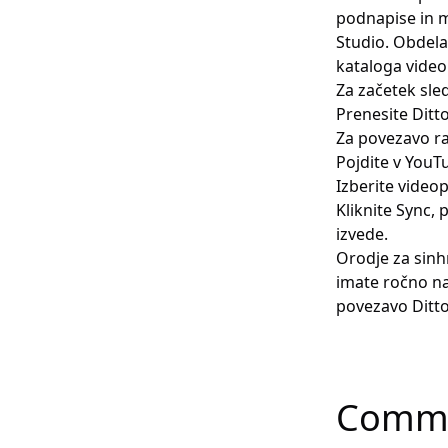
podnapise in 
Studio. Obdela
kataloga vide
Za začetek sle
Prenesite
Ditt
Za povezavo r
Pojdite v YouT
Izberite videop
Kliknite Sync, 
izvede.
Orodje za sinh
imate ročno na
povezavo Ditto
Commo