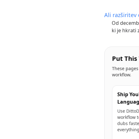
Ali razširite
Od decembra
ki je hkrati
Put This
These pages a
workflow.
Ship You
Languag
Use Ditto
workflow t
dubs fast
everything