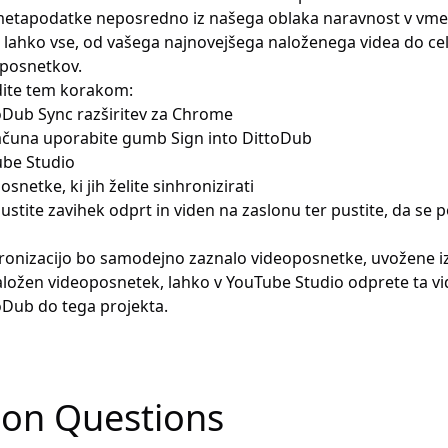
metapodatke neposredno iz našega oblaka naravnost v vm
 lahko vse, od vašega najnovejšega naloženega videa do ce
oposnetkov.
dite tem korakom:
oDub Sync
razširitev za Chrome
ačuna uporabite gumb Sign into DittoDub
ube Studio
osnetke, ki jih želite sinhronizirati
pustite zavihek odprt in viden na zaslonu ter pustite, da se
ronizacijo bo samodejno zaznalo videoposnetke, uvožene i
ložen videoposnetek, lahko v YouTube Studio odprete ta vid
Dub do tega projekta.
n Questions