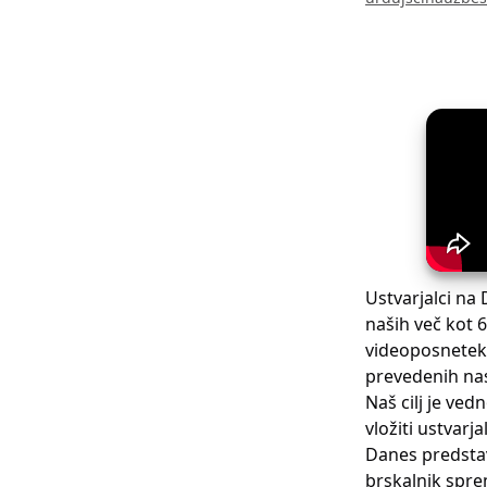
Ustvarjalci na
naših več kot 
videoposnetek 
prevedenih nas
Naš cilj je ved
vložiti ustvarja
Danes predst
brskalnik spre