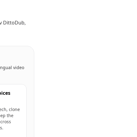
v DittoDub,
lingual video
oices
ech, clone
eep the
cross
s.