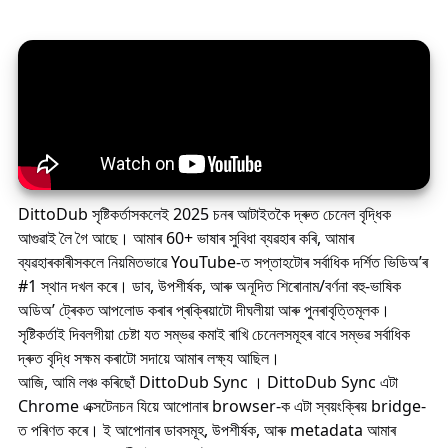
DittoDub সৃষ্টিকর্তাসকলেই 2025 চনৰ আটাইতকৈ দ্ৰুত চেনেল বৃদ্ধিক
আগুৱাই লৈ গৈ আছে। আমাৰ 60+ ভাষাৰ সুবিধা ব্যৱহাৰ কৰি, আমাৰ
ব্যৱহাৰকাৰীসকলে নিয়মিতভাৱে YouTube-ত সপ্তাহটোৰ সৰ্বাধিক দৰ্শিত ভিডিঅ’ৰ
#1 স্থান দখল কৰে। ডাব, উপশীৰ্ষক, আৰু অনূদিত শিৰোনাম/বৰ্ণনা বহু-ভাষিক
অডিঅ’ ট্ৰেকত আপলোড কৰাৰ প্ৰক্ৰিয়াটো দীঘলীয়া আৰু পুনৰাবৃত্তিমূলক।
সৃষ্টিকৰ্তাই দিবলগীয়া চেষ্টা যত সম্ভৱ কমাই ৰাখি চেনেলসমূহৰ বাবে সম্ভৱ সৰ্বাধিক
দ্ৰুত বৃদ্ধি সক্ষম কৰাটো সদায়ে আমাৰ লক্ষ্য আছিল।
আজি, আমি লঞ্চ কৰিছোঁ
DittoDub Sync
।
DittoDub Sync
এটা
Chrome এক্সটেনচন যিয়ে আপোনাৰ browser-ক এটা স্বয়ংক্ৰিয় bridge-
ত পৰিণত কৰে। ই আপোনাৰ ডাবসমূহ, উপশীৰ্ষক, আৰু metadata আমাৰ