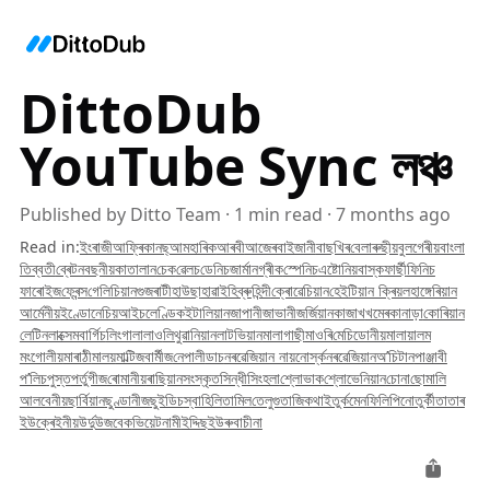
DittoDub
YouTube Sync লঞ্চ
Published by
Ditto Team
·
1
min read
·
7 months ago
Read in
:
ইংৰাজী
আফ্ৰিকানছ্
আমহাৰিক
আৰবী
আজেৰবাইজানী
বাছখিৰ
বেলাৰুছীয়
বুলগেৰীয়
বাংলা
তিব্বতী
ব্ৰেটন
বছনীয়
কাতালান
চেক
ৱেলচ
ডেনিচ
জাৰ্মান
গ্ৰীক
স্পেনিচ
এষ্টোনিয়
বাস্ক
ফাৰ্ছী
ফিনিচ
ফাৰোইজ
ফ্ৰেন্স
গেলিচিয়ান
গুজৰাটী
হাউছা
হাৱাই
হিব্ৰু
হিন্দী
ক্ৰোৱেচিয়ান
হেইটিয়ান ক্ৰিয়ল
হাঙ্গেৰিয়ান
আৰ্মেনীয়
ইণ্ডোনেচিয়
আইচলেণ্ডিক
ইটালিয়ান
জাপানী
জাভানী
জৰ্জিয়ান
কাজাখ
খমেৰ
কানাড়া
কোৰিয়ান
লেটিন
লাক্সেমবাৰ্গিচ
লিংগালা
লাও
লিথুৱানিয়ান
লাটভিয়ান
মালাগাছী
মাওৰি
মেচিডোনীয়
মালায়ালম
মংগোলীয়
মাৰাঠী
মালয়
মাল্টিজ
বাৰ্মীজ
নেপালী
ডাচ
নৰৱেজিয়ান নায়নোৰ্স্ক
নৰৱেজিয়ান
অ’চিটান
পাঞ্জাবী
প’লিচ
পুস্ত
পৰ্তুগীজ
ৰোমানীয়
ৰাছিয়ান
সংস্কৃত
সিন্ধী
সিংহলা
শ্লোভাক
শ্লোভেনিয়ান
চোনা
ছোমালি
আলবেনীয়
ছাৰ্বিয়ান
ছুণ্ডানীজ
ছুইডিচ
স্বাহিলি
তামিল
তেলুগু
তাজিক
থাই
তুৰ্কমেন
ফিলিপিনো
তুৰ্কী
তাতাৰ
ইউক্ৰেইনীয়
উৰ্দু
উজবেক
ভিয়েটনামী
ইদ্দিছ
ইউৰুবা
চীনা