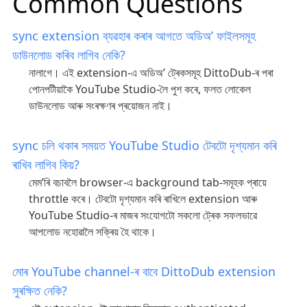
Common Questions
sync extension ব্যৱহাৰ কৰাৰ আগতে অডিঅ’ ফাইলসমূহ
ডাউনলোড কৰিব লাগিব নেকি?
নালাগে। এই extension-এ অডিঅ’ ট্ৰেকসমূহ DittoDub-ৰ পৰা
পোনপটীয়াকৈ YouTube Studio-লৈ পুশ কৰে, ফলত লোকেল
ডাউনলোড আৰু সংৰক্ষণৰ প্ৰয়োজন নাই।
sync চলি থকাৰ সময়ত YouTube Studio টেবটো দৃশ্যমান কৰি
ৰাখিব লাগিব কিয়?
মেম’ৰি বচাবলৈ browser-এ background tab-সমূহক প্ৰায়ে
throttle কৰে। টেবটো দৃশ্যমান কৰি ৰাখিলে extension আৰু
YouTube Studio-ৰ মাজৰ সংযোগটো সকলো ট্ৰেক সফলভাৱে
আপলোড নহোৱালৈ সক্ৰিয় হৈ থাকে।
মোৰ YouTube channel-ৰ বাবে DittoDub extension
সুৰক্ষিত নেকি?