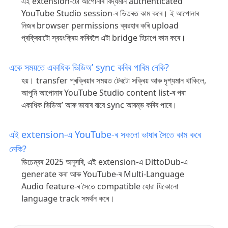
এই extension-টো আপোনাৰ বিদ্যমান authenticated
YouTube Studio session-ৰ ভিতৰত কাম কৰে। ই আপোনাৰ
নিজৰ browser permissions ব্যৱহাৰ কৰি upload
প্ৰক্ৰিয়াটো স্বয়ংক্ৰিয় কৰিবলৈ এটা bridge হিচাপে কাম কৰে।
একে সময়তে একাধিক ভিডিঅ’ sync কৰিব পাৰিম নেকি?
হয়। transfer প্ৰক্ৰিয়াৰ সময়ত টেবটো সক্ৰিয় আৰু দৃশ্যমান থাকিলে,
আপুনি আপোনাৰ YouTube Studio content list-ৰ পৰা
একাধিক ভিডিঅ’ আৰু ভাষাৰ বাবে sync আৰম্ভ কৰিব পাৰে।
এই extension-এ YouTube-ৰ সকলো ভাষাৰ সৈতে কাম কৰে
নেকি?
ডিচেম্বৰ 2025 অনুসৰি, এই extension-এ DittoDub-এ
generate কৰা আৰু YouTube-ৰ Multi-Language
Audio feature-ৰ সৈতে compatible হোৱা যিকোনো
language track সমৰ্থন কৰে।