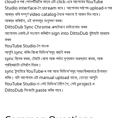
cloud-ৰ পৰা পোনপটীয়াকৈ মাত্ৰ এটা click-এৰে আপোনাৰ YouTube
Studio interface-লৈ stream কৰে। আপোনাৰ সৰ্বশেষ upload-ৰ পৰা
আৰম্ভ কৰি সম্পূৰ্ণ video catalog-লৈকে সকলো ই সামাল দিব পাৰে।
আৰম্ভ কৰিবলৈ, এই ধাপসমূহ অনুসৰণ কৰক:
DittoDub Sync
Chrome এক্সটেনচন ডাউনলোড কৰক
আপোনাৰ একাউণ্ট সংযোগ কৰিবলৈ sign into DittoDub বুটামটো ব্যৱহাৰ
কৰক
YouTube Studio-লৈ যাওক
আপুনি sync কৰিব বিচৰা ভিডিঅ’সমূহ বাছনি কৰক
sync ক্লিক কৰক, টেবটো খোলা আৰু পৰ্দাত দৃশ্যমান অৱস্থাত ৰাখক, আৰু
প্ৰক্ৰিয়াটো চলিবলৈ দিয়ক।
sync টুলটোৱে YouTube-ৰ পৰা আনা ভিডিঅ’সমূহ স্বয়ংক্ৰিয়ভাৱে চিনাক্ত
কৰিব। যদি আপোনাৰ এটা manual upload থাকে, তেন্তে আপুনি
YouTube Studio-ত সেই ভিডিঅ’টোলৈ গৈ, সেই project-ৰ
DittoDub লিংকটো paste কৰিব পাৰে।