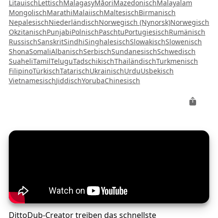
Litauisch
Lettisch
Malagasy
Māori
Mazedonisch
Malayalam
Mongolisch
Marathi
Malaiisch
Maltesisch
Birmanisch
Nepalesisch
Niederländisch
Norwegisch (Nynorsk)
Norwegisch
Okzitanisch
Punjabi
Polnisch
Paschtu
Portugiesisch
Rumänisch
Russisch
Sanskrit
Sindhi
Singhalesisch
Slowakisch
Slowenisch
Shona
Somali
Albanisch
Serbisch
Sundanesisch
Schwedisch
Suaheli
Tamil
Telugu
Tadschikisch
Thailändisch
Turkmenisch
Filipino
Türkisch
Tatarisch
Ukrainisch
Urdu
Usbekisch
Vietnamesisch
Jiddisch
Yoruba
Chinesisch
DittoDub-Creator treiben das schnellste