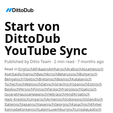
Start von
DittoDub
YouTube Sync
Published by
Ditto Team
·
2
min read
·
7 months ago
Read in
:
Englisch
Afrikaans
Amharisch
Arabisch
Assamesisch
Aserbaidschanisch
Baschkirisch
Belarussisch
Bulgarisch
Bengalisch
Tibetisch
Bretonisch
Bosnisch
Katalanisch
Tschechisch
Walisisch
Dänisch
Griechisch
Spanisch
Estnisch
Baskisch
Persisch
Finnisch
Färöisch
Französisch
Galicisch
Gujarati
Haussa
Hawaiisch
Hebräisch
Hindi
Kroatisch
Haiti-Kreolisch
Ungarisch
Armenisch
Indonesisch
Isländisch
Italienisch
Japanisch
Javanisch
Georgisch
Kasachisch
Khmer
Kannada
Koreanisch
Latein
Luxemburgisch
Lingala
Laotisch