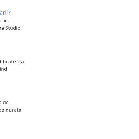
ării?
rie.
be Studio
ificate. Ea
ind
a de
 pe durata