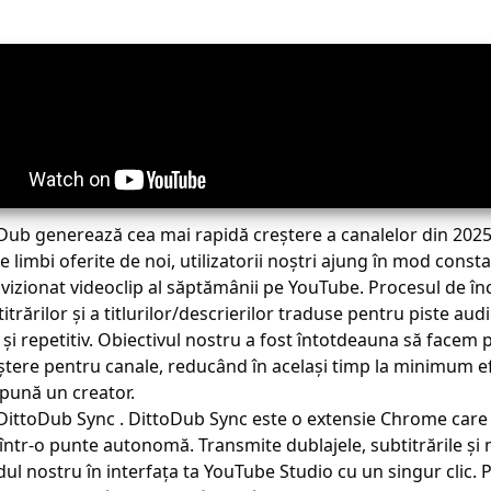
oDub generează cea mai rapidă creștere a canalelor din 2025
e limbi oferite de noi, utilizatorii noștri ajung în mod const
 vizionat videoclip al săptămânii pe YouTube. Procesul de în
titrărilor și a titlurilor/descrierilor traduse pentru piste au
 și repetitiv. Obiectivul nostru a fost întotdeauna să facem 
ștere pentru canale, reducând în același timp la minimum e
epună un creator.
DittoDub Sync
.
DittoDub Sync
este o extensie Chrome care
într-o punte autonomă. Transmite dublajele, subtitrările și 
dul nostru în interfața ta YouTube Studio cu un singur clic.