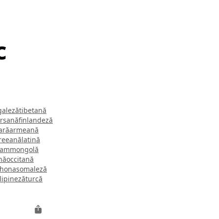
c
galeză
tibetană
rsană
finlandeză
ară
armeană
reeană
latină
lam
mongolă
nă
occitană
shona
somaleză
ilipineză
turcă