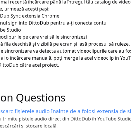
a mai recentă încărcare până la întregul tău catalog de videoc
e, urmează acești pași:
oDub Sync
extensia Chrome
nul sign into DittoDub pentru a-ți conecta contul
be Studio
oclipurile pe care vrei să le sincronizezi
ă fila deschisă și vizibilă pe ecran și lasă procesul să ruleze.
e sincronizare va detecta automat videoclipurile care au fo
ai o încărcare manuală, poți merge la acel videoclip în YouT
 DittoDub către acel proiect.
n Questions
scarc fișierele audio înainte de a folosi extensia de s
a trimite pistele audio direct din DittoDub în YouTube Studi
scărcări și stocare locală.