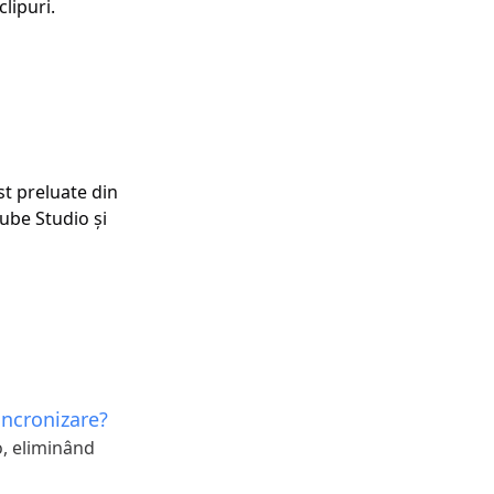
lipuri.
st preluate din
ube Studio și
incronizare?
o, eliminând