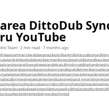
area DittoDub Syn
ru YouTube
itto Team
·
2
min read
·
7 months ago
afrikaans
amharică
arabă
asameză
azeră
bașkiră
belarusă
bulgară
ben
ă
catalană
cehă
galeză
daneză
germană
greacă
spaniolă
estonă
bască
pe
galiciană
gujarati
hausa
hawaiiană
ebraică
hindi
croată
haitiană
maghi
ndeză
italiană
japoneză
javaneză
georgiană
kazahă
khmeră
kannada
co
lingala
laoțiană
lituaniană
letonă
malgașă
maori
macedoneană
malaya
malteză
birmană
nepaleză
neerlandeză
norvegiană nynorsk
norvegia
ă
paștună
portugheză
rusă
sanscrită
sindhi
singhaleză
slovacă
slovenă
undaneză
suedeză
swahili
tamilă
telugu
tadjică
thailandeză
turkmenă
f
ă
urdu
uzbecă
vietnameză
idiș
yoruba
chineză