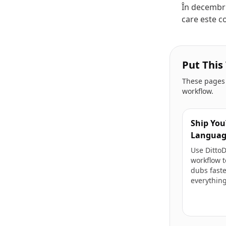
În decembri
care este c
Put This
These pages a
workflow.
Ship You
Languag
Use Ditto
workflow t
dubs fast
everything