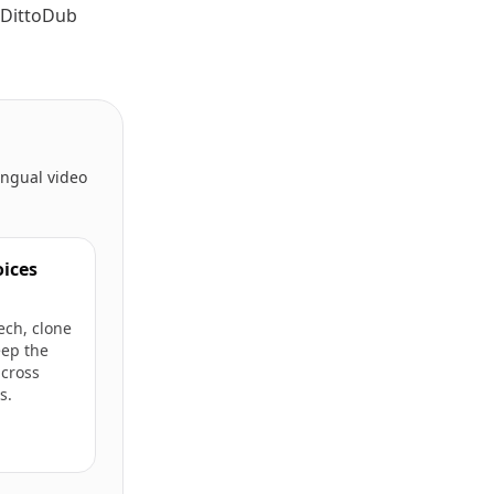
e DittoDub
lingual video
oices
ech, clone
eep the
cross
s.