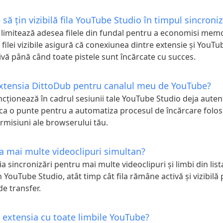
 să țin vizibilă fila YouTube Studio în timpul sincroniz
limitează adesea filele din fundal pentru a economisi memo
filei vizibile asigură că conexiunea dintre extensie și YouTu
vă până când toate pistele sunt încărcate cu succes.
extensia DittoDub pentru canalul meu de YouTube?
ncționează în cadrul sesiunii tale YouTube Studio deja autent
ca o punte pentru a automatiza procesul de încărcare folos
ermisiuni ale browserului tău.
a mai multe videoclipuri simultan?
ția sincronizări pentru mai multe videoclipuri și limbi din list
 YouTube Studio, atât timp cât fila rămâne activă și vizibilă
de transfer.
 extensia cu toate limbile YouTube?