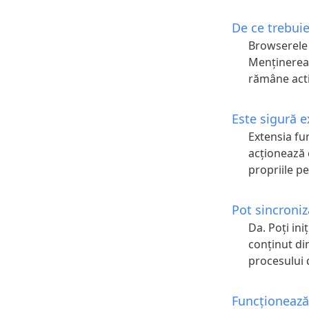
De ce trebuie
Browserele 
Menținerea 
rămâne acti
Este sigură 
Extensia fu
acționează 
propriile p
Pot sincroniz
Da. Poți ini
conținut din
procesului 
Funcționează