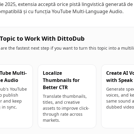
e 2025, extensia acceptă orice pistă lingvistică generată d
ompatibilă și cu funcția YouTube Multi-Language Audio.
 Topic to Work With DittoDub
re the fastest next step if you want to turn this topic into a multi
Tube Multi-
Localize
Create AI V
e Audio
Thumbnails for
with Speak
Better CTR
Dub's YouTube
Generate spe
o publish
voices, and k
Translate thumbnails,
er and keep
same sound a
titles, and creative
 in sync.
dubbed video
assets to improve click-
through rate across
markets.