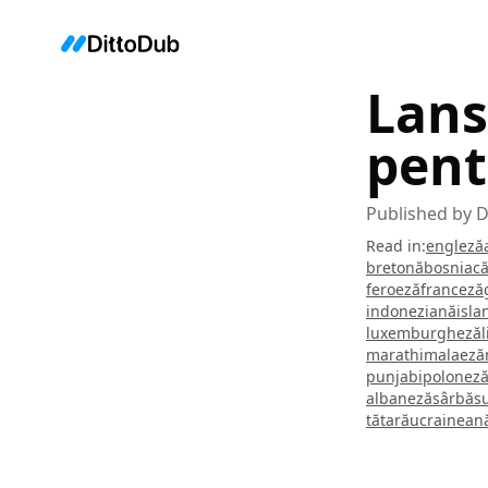
Lans
pent
Published by
D
Read in
:
engleză
bretonă
bosniac
feroeză
franceză
indoneziană
isla
luxemburgheză
marathi
malaeză
punjabi
polonez
albaneză
sârbă
s
tătară
ucrainean