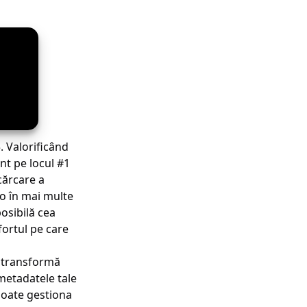
. Valorificând
ant pe locul #1
cărcare a
dio în mai multe
posibilă cea
fortul pe care
 transformă
metadatele tale
 Poate gestiona