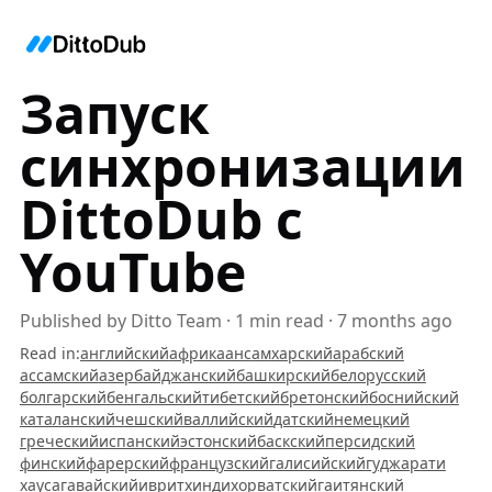
Запуск
синхронизации
DittoDub с
YouTube
Published by
Ditto Team
·
1
min read
·
7 months ago
Read in
:
английский
африкаанс
амхарский
арабский
ассамский
азербайджанский
башкирский
белорусский
болгарский
бенгальский
тибетский
бретонский
боснийский
каталанский
чешский
валлийский
датский
немецкий
греческий
испанский
эстонский
баскский
персидский
финский
фарерский
французский
галисийский
гуджарати
хауса
гавайский
иврит
хинди
хорватский
гаитянский