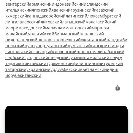
венгерский
армянский
индонезийский
исландский
итальянский
японский
яванский
грузинский
казахский
кхмерский
каннада
корейский
латинский
люксембургский
лингала
лаосский
литовский
латышский
малагасийский
маори
македонский
малаялам
монгольский
маратхи
малайский
мальтийский
бирманский
непальский
нидерландский
нюнорск
норвежский
окситанский
панджаби
польский
пушту
португальский
румынский
санскрит
синдхи
сингальский
словацкий
словенский
шона
сомали
албанский
сербский
сунданский
шведский
суахили
тамильский
телугу
таджикский
тайский
туркменский
филиппинский
турецкий
татарский
украинский
урду
узбекский
вьетнамский
идиш
йоруба
китайский