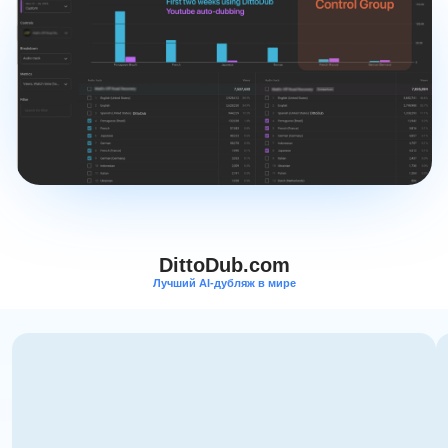
DittoDub.com
Лучший AI-дубляж в мире