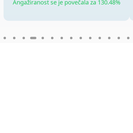
Angažiranost se je povečala za 130.48%
DittoDub Images