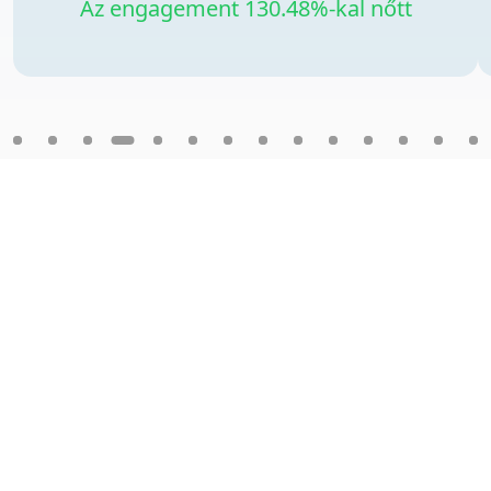
Az engagement 130.48%-kal nőtt
DittoDub képek