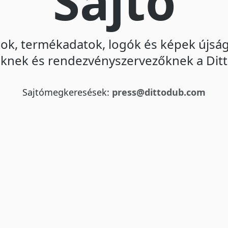
Sajtó
ok, termékadatok, logók és képek újság
knek és rendezvényszervezőknek a Dit
Sajtómegkeresések:
press@dittodub.com