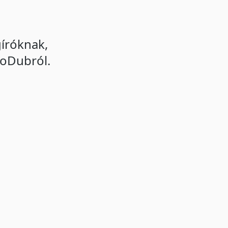
íróknak,
toDubról.