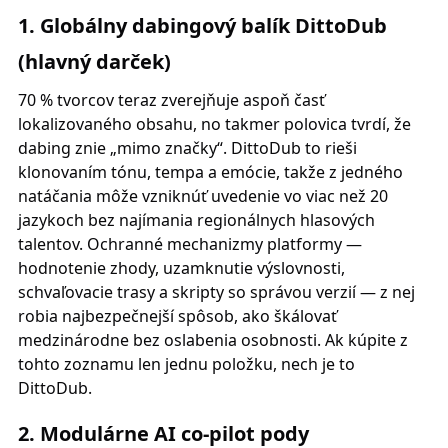
1. Globálny dabingový balík DittoDub
(hlavný darček)
70 % tvorcov teraz zverejňuje aspoň časť
lokalizovaného obsahu, no takmer polovica tvrdí, že
dabing znie „mimo značky“. DittoDub to rieši
klonovaním tónu, tempa a emócie, takže z jedného
natáčania môže vzniknúť uvedenie vo viac než 20
jazykoch bez najímania regionálnych hlasových
talentov. Ochranné mechanizmy platformy —
hodnotenie zhody, uzamknutie výslovnosti,
schvaľovacie trasy a skripty so správou verzií — z nej
robia najbezpečnejší spôsob, ako škálovať
medzinárodne bez oslabenia osobnosti. Ak kúpite z
tohto zoznamu len jednu položku, nech je to
DittoDub.
2. Modulárne AI co-pilot pody