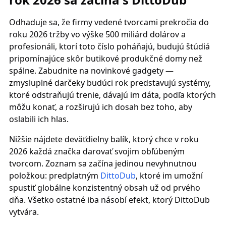
Odhaduje sa, že firmy vedené tvorcami prekročia do
roku 2026 tržby vo výške 500 miliárd dolárov a
profesionáli, ktorí toto číslo poháňajú, budujú štúdiá
pripomínajúce skôr butikové produkčné domy než
spálne. Zabudnite na novinkové gadgety —
zmysluplné darčeky budúci rok predstavujú systémy,
ktoré odstraňujú trenie, dávajú im dáta, podľa ktorých
môžu konať, a rozširujú ich dosah bez toho, aby
oslabili ich hlas.
Nižšie nájdete deväťdielny balík, ktorý chce v roku
2026 každá značka darovať svojim obľúbeným
tvorcom. Zoznam sa začína jedinou nevyhnutnou
položkou: predplatným
DittoDub
, ktoré im umožní
spustiť globálne konzistentný obsah už od prvého
dňa. Všetko ostatné iba násobí efekt, ktorý DittoDub
vytvára.