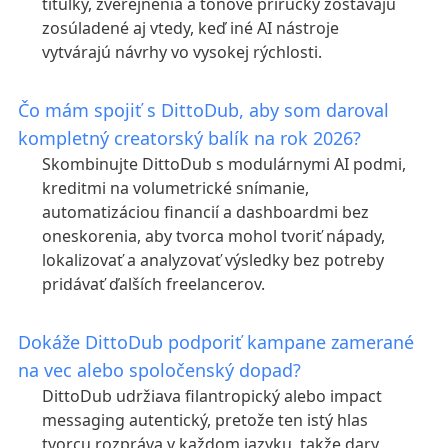
titulky, zverejnenia a tónové príručky zostávajú
zosúladené aj vtedy, keď iné AI nástroje
vytvárajú návrhy vo vysokej rýchlosti.
Čo mám spojiť s DittoDub, aby som daroval
kompletný creatorský balík na rok 2026?
Skombinujte DittoDub s modulárnymi AI podmi,
kreditmi na volumetrické snímanie,
automatizáciou financií a dashboardmi bez
oneskorenia, aby tvorca mohol tvoriť nápady,
lokalizovať a analyzovať výsledky bez potreby
pridávať ďalších freelancerov.
Dokáže DittoDub podporiť kampane zamerané
na vec alebo spoločenský dopad?
DittoDub udržiava filantropický alebo impact
messaging autentický, pretože ten istý hlas
tvorcu rozpráva v každom jazyku, takže dary,