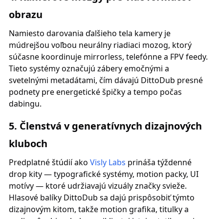
obrazu
Namiesto darovania ďalšieho tela kamery je
múdrejšou voľbou neurálny riadiaci mozog, ktorý
súčasne koordinuje mirrorless, telefónne a FPV feedy.
Tieto systémy označujú zábery emočnými a
svetelnými metadátami, čím dávajú DittoDub presné
podnety pre energetické špičky a tempo počas
dabingu.
5. Členstvá v generatívnych dizajnových
kluboch
Predplatné štúdií ako
Visly Labs
prináša týždenné
drop kity — typografické systémy, motion packy, UI
motívy — ktoré udržiavajú vizuály značky svieže.
Hlasové balíky DittoDub sa dajú prispôsobiť týmto
dizajnovým kitom, takže motion grafika, titulky a