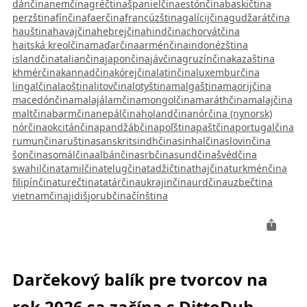
dánčina
nemčina
gréčtina
španielčina
estónčina
baskičtina
perzština
fínčina
faerčina
francúzština
galícijčina
gudžarátčina
hauština
havajčina
hebrejčina
hindčina
chorvátčina
haitská kreolčina
maďarčina
arménčina
indonézština
islandčina
taliančina
japončina
jávčina
gruzínčina
kazaština
khmérčina
kannadčina
kórejčina
latinčina
luxemburčina
lingalčina
laoština
litovčina
lotyština
malgaština
maorijčina
macedónčina
malajálamčina
mongolčina
maráthčina
malajčina
maltčina
barmčina
nepálčina
holandčina
nórčina (nynorsk)
nórčina
okcitánčina
pandžábčina
poľština
paštčina
portugalčina
rumunčina
ruština
sanskrit
sindhčina
sinhalčina
slovinčina
šončina
somálčina
albánčina
srbčina
sundčina
švédčina
swahilčina
tamilčina
telugčina
tadžičtina
thajčina
turkménčina
filipínčina
turečtina
tatárčina
ukrajinčina
urdčina
uzbečtina
vietnamčina
jidiš
jorubčina
čínština
Darčekový balík pre tvorcov na
rok 2026 sa začína s DittoDub