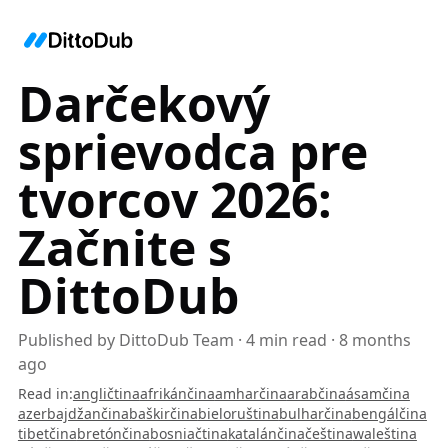
Darčekový
sprievodca pre
tvorcov 2026:
Začnite s
DittoDub
Published by
DittoDub Team
·
4
min read
·
8 months
ago
Read in
:
angličtina
afrikánčina
amharčina
arabčina
ásamčina
azerbajdžančina
baškirčina
bieloruština
bulharčina
bengálčina
tibetčina
bretónčina
bosniačtina
katalánčina
čeština
waleština