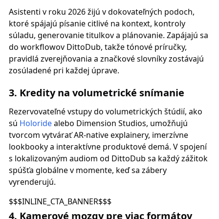
Asistenti v roku 2026 žijú v dokovateľných podoch,
ktoré spájajú písanie citlivé na kontext, kontroly
súladu, generovanie titulkov a plánovanie. Zapájajú sa
do workflowov DittoDub, takže tónové príručky,
pravidlá zverejňovania a značkové slovníky zostávajú
zosúladené pri každej úprave.
3. Kredity na volumetrické snímanie
Rezervovateľné vstupy do volumetrických štúdií, ako
sú
Holoride
alebo Dimension Studios, umožňujú
tvorcom vytvárať AR-native explainery, imerzívne
lookbooky a interaktívne produktové demá. V spojení
s lokalizovaným audiom od DittoDub sa každý zážitok
spúšťa globálne v momente, keď sa zábery
vyrenderujú.
$$$INLINE_CTA_BANNER$$$
4. Kamerové mozgy pre viac formátov