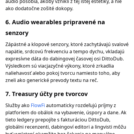
audio pôsobia, akoby vznikli z tej istej estetiky, a nie
ako dodatočne zošité dokopy.
6. Audio wearables pripravené na
senzory
Zápästné a klopové senzory, ktoré zachytávajú svalové
napätie, srdcovú frekvenciu a tempo dychu, vkladajú
expresívne dáta do dabingovej časovej osi DittoDub.
Výsledkom sú viacjazyčné výkony, ktoré zrkadlia
naliehavosť alebo pokoj tvorcu namiesto toho, aby
zneli ako generické prevody textu na reč.
7. Treasury účty pre tvorcov
Služby ako
FlowFi
automaticky rozdeľujú príjmy z
platforiem do obálok na vybavenie, úspory a dane. Ak
tieto ledgery prepojíte s fakturáciou DittoDub,
globálni recenzenti, dabingoví editori a lingvisti môžu