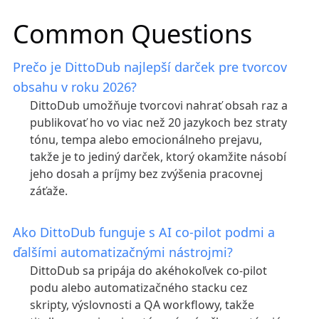
Common Questions
Prečo je DittoDub najlepší darček pre tvorcov
obsahu v roku 2026?
DittoDub umožňuje tvorcovi nahrať obsah raz a
publikovať ho vo viac než 20 jazykoch bez straty
tónu, tempa alebo emocionálneho prejavu,
takže je to jediný darček, ktorý okamžite násobí
jeho dosah a príjmy bez zvýšenia pracovnej
záťaže.
Ako DittoDub funguje s AI co-pilot podmi a
ďalšími automatizačnými nástrojmi?
DittoDub sa pripája do akéhokoľvek co-pilot
podu alebo automatizačného stacku cez
skripty, výslovnosti a QA workflowy, takže