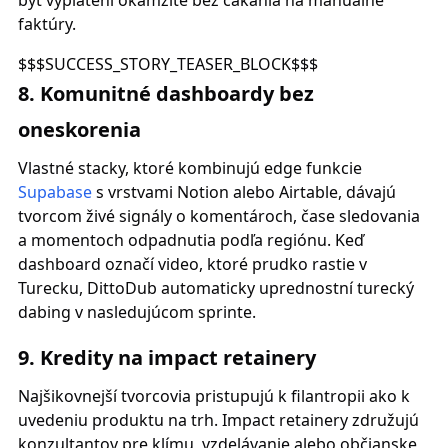
byť vyplatení okamžite bez čakania na manuálne
faktúry.
$$$SUCCESS_STORY_TEASER_BLOCK$$$
8. Komunitné dashboardy bez
oneskorenia
Vlastné stacky, ktoré kombinujú edge funkcie
Supabase
s vrstvami Notion alebo Airtable, dávajú
tvorcom živé signály o komentároch, čase sledovania
a momentoch odpadnutia podľa regiónu. Keď
dashboard označí video, ktoré prudko rastie v
Turecku, DittoDub automaticky uprednostní turecký
dabing v nasledujúcom sprinte.
9. Kredity na impact retainery
Najšikovnejší tvorcovia pristupujú k filantropii ako k
uvedeniu produktu na trh. Impact retainery združujú
konzultantov pre klímu, vzdelávanie alebo občianske