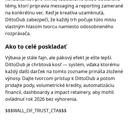
témy, ktorí pripravia messaging a reporting zamerané
na konkrétnu vec. Keď je kreatíva uzamknutá,
DittoDub zabezpečí, že každý trh počuje túto misiu
vlastným hlasom tvorcu namiesto odosobneného
rozprávača.
Ako to celé poskladať
Výbava je stále fajn, ale pákový efekt je ešte lepší.
DittoDub je chrbtová kosť — systém, vďaka ktorému
každý ďalší darček na tomto zozname prináša zložené
výnosy. Dajte tvorcom prístup k DittoDub a potom
pridajte pody, volumetrické kredity, automatizáciu
financií, dashboardy a impact retainery, aby mohli
ovládnuť rok 2026 bez vyhorenia.
$$$WALL_OF_TRUST_CTA$$$