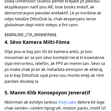
oswa Dimension Studios pèmèt kreyatè yo pwodui
eksplikasyon natif pou AR, look books imèsif, ak
demonstrasyon pwodwi entèaktif. Lè yo konbine ak
odyo lokalize DittoDub la, chak eksperyans lanse
globalman depi minit videyo a fini rann.
$$$INLINE_CTA_BANNER$$$
4. Sèvo Kamera Milti-Fòma
Olye pou w bay yon lòt kò kamera ankò, pi bon
mouvman an se yon sèvo kontwòl neral ki kowòdone
siyal mirrorless, telefòn, ak FPV an menm tan. Sèvo sa
yo make chak pran ak metadata emosyon ak ekleraj,
sa ki bay DittoDub siyal presi sou monte enèji ak ritm
pandan doublaj la.
5. Manm Klib Konsepsyon Jeneratif
Abònman ak estidyo tankou
Visly Labs
delivre kit lage
chak semèn—sistèm tipografi, motion packs, motif UI