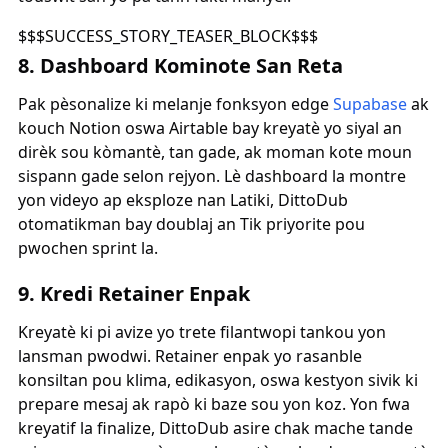
$$$SUCCESS_STORY_TEASER_BLOCK$$$
8. Dashboard Kominote San Reta
Pak pèsonalize ki melanje fonksyon edge
Supabase
ak
kouch Notion oswa Airtable bay kreyatè yo siyal an
dirèk sou kòmantè, tan gade, ak moman kote moun
sispann gade selon rejyon. Lè dashboard la montre
yon videyo ap eksploze nan Latiki, DittoDub
otomatikman bay doublaj an Tik priyorite pou
pwochen sprint la.
9. Kredi Retainer Enpak
Kreyatè ki pi avize yo trete filantwopi tankou yon
lansman pwodwi. Retainer enpak yo rasanble
konsiltan pou klima, edikasyon, oswa kestyon sivik ki
prepare mesaj ak rapò ki baze sou yon koz. Yon fwa
kreyatif la finalize, DittoDub asire chak mache tande