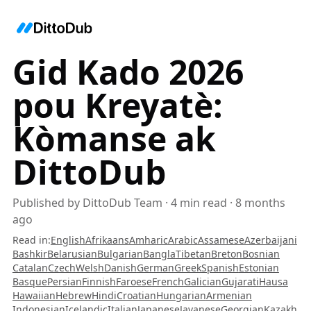
Gid Kado 2026
pou Kreyatè:
Kòmanse ak
DittoDub
Published by
DittoDub Team
·
4
min read
·
8 months
ago
Read in
:
English
Afrikaans
Amharic
Arabic
Assamese
Azerbaijani
Bashkir
Belarusian
Bulgarian
Bangla
Tibetan
Breton
Bosnian
Catalan
Czech
Welsh
Danish
German
Greek
Spanish
Estonian
Basque
Persian
Finnish
Faroese
French
Galician
Gujarati
Hausa
Hawaiian
Hebrew
Hindi
Croatian
Hungarian
Armenian
Indonesian
Icelandic
Italian
Japanese
Javanese
Georgian
Kazakh