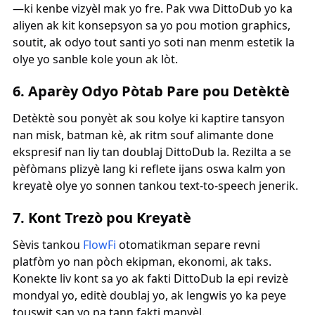
—ki kenbe vizyèl mak yo fre. Pak vwa DittoDub yo ka
aliyen ak kit konsepsyon sa yo pou motion graphics,
soutit, ak odyo tout santi yo soti nan menm estetik la
olye yo sanble kole youn ak lòt.
6. Aparèy Odyo Pòtab Pare pou Detèktè
Detèktè sou ponyèt ak sou kolye ki kaptire tansyon
nan misk, batman kè, ak ritm souf alimante done
ekspresif nan liy tan doublaj DittoDub la. Rezilta a se
pèfòmans plizyè lang ki reflete ijans oswa kalm yon
kreyatè olye yo sonnen tankou text-to-speech jenerik.
7. Kont Trezò pou Kreyatè
Sèvis tankou
FlowFi
otomatikman separe revni
platfòm yo nan pòch ekipman, ekonomi, ak taks.
Konekte liv kont sa yo ak fakti DittoDub la epi revizè
mondyal yo, editè doublaj yo, ak lengwis yo ka peye
touswit san yo pa tann fakti manyèl.