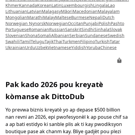
Khmer
Kannada
Korean
Latin
Luxembourgish
Lingala
Lao
Lithuanian
Latvian
Malagasy
Māori
Macedonian
Malayalam
Mongolian
Marathi
Malay
Maltese
Burmese
Nepali
Dutch
Norwegian Nynorsk
Norwegian
Occitan
Punjabi
Polish
Pashto
Portuguese
Romanian
Russian
Sanskrit
Sindhi
Sinhala
Slovak
Slovenian
Shona
Somali
Albanian
Serbian
Sundanese
Swedish
Swahili
Tamil
Telugu
Tajik
Thai
Turkmen
Filipino
Turkish
Tatar
Ukrainian
Urdu
Uzbek
Vietnamese
Yiddish
Yoruba
Chinese
Pak kado 2026 pou kreyatè
kòmanse ak DittoDub
Yo prevwa biznis kreyatè yo ap depase $500 billion
nan revni an 2026, epi pwofesyonèl k ap pouse chif sa
a ap bati estidyo ki sanble plis ak ti kay pwodiksyon
boutique pase ak chanm kay. Bliye gadjèt pou plezi