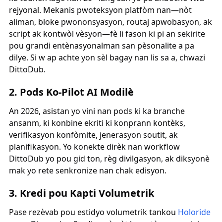
rejyonal. Mekanis pwoteksyon platfòm nan—nòt
aliman, bloke pwononsyasyon, routaj apwobasyon, ak
script ak kontwòl vèsyon—fè li fason ki pi an sekirite
pou grandi entènasyonalman san pèsonalite a pa
dilye. Si w ap achte yon sèl bagay nan lis sa a, chwazi
DittoDub.
2. Pods Ko-Pilot AI Modilè
An 2026, asistan yo vini nan pods ki ka branche
ansanm, ki konbine ekriti ki konprann kontèks,
verifikasyon konfòmite, jenerasyon soutit, ak
planifikasyon. Yo konekte dirèk nan workflow
DittoDub yo pou gid ton, règ divilgasyon, ak diksyonè
mak yo rete senkronize nan chak edisyon.
3. Kredi pou Kapti Volumetrik
Pase rezèvab pou estidyo volumetrik tankou
Holoride