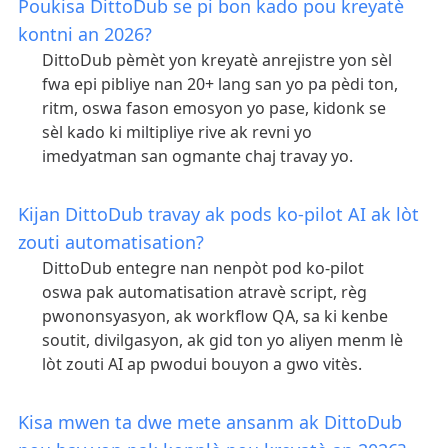
Poukisa DittoDub se pi bon kado pou kreyatè
kontni an 2026?
DittoDub pèmèt yon kreyatè anrejistre yon sèl
fwa epi pibliye nan 20+ lang san yo pa pèdi ton,
ritm, oswa fason emosyon yo pase, kidonk se
sèl kado ki miltipliye rive ak revni yo
imedyatman san ogmante chaj travay yo.
Kijan DittoDub travay ak pods ko-pilot AI ak lòt
zouti automatisation?
DittoDub entegre nan nenpòt pod ko-pilot
oswa pak automatisation atravè script, règ
pwononsyasyon, ak workflow QA, sa ki kenbe
soutit, divilgasyon, ak gid ton yo aliyen menm lè
lòt zouti AI ap pwodui bouyon a gwo vitès.
Kisa mwen ta dwe mete ansanm ak DittoDub