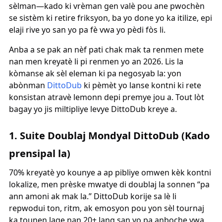
sèlman—kado ki vrèman gen valè pou ane pwochèn
se sistèm ki retire friksyon, ba yo done yo ka itilize, epi
elaji rive yo san yo pa fè vwa yo pèdi fòs li.
Anba a se pak an nèf pati chak mak ta renmen mete
nan men kreyatè li pi renmen yo an 2026. Lis la
kòmanse ak sèl eleman ki pa negosyab la: yon
abònman
DittoDub
ki pèmèt yo lanse kontni ki rete
konsistan atravè lemonn depi premye jou a. Tout lòt
bagay yo jis miltipliye levye DittoDub kreye a.
1. Suite Doublaj Mondyal DittoDub (Kado
prensipal la)
70% kreyatè yo kounye a ap pibliye omwen kèk kontni
lokalize, men prèske mwatye di doublaj la sonnen “pa
ann amoni ak mak la.” DittoDub korije sa lè li
repwodui ton, ritm, ak emosyon pou yon sèl tournaj
ka tounen lage nan 20+ lang san yo pa anboche vwa