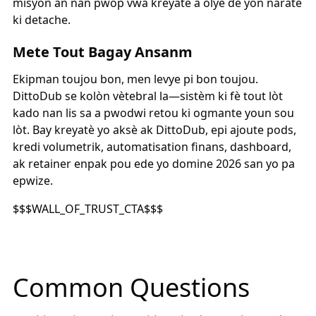
misyon an nan pwòp vwa kreyatè a olye de yon naratè
ki detache.
Mete Tout Bagay Ansanm
Ekipman toujou bon, men levye pi bon toujou.
DittoDub se kolòn vètebral la—sistèm ki fè tout lòt
kado nan lis sa a pwodwi retou ki ogmante youn sou
lòt. Bay kreyatè yo aksè ak DittoDub, epi ajoute pods,
kredi volumetrik, automatisation finans, dashboard,
ak retainer enpak pou ede yo domine 2026 san yo pa
epwize.
$$$WALL_OF_TRUST_CTA$$$
Common Questions