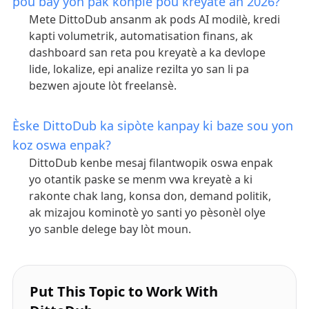
pou bay yon pak konplè pou kreyatè an 2026?
Mete DittoDub ansanm ak pods AI modilè, kredi
kapti volumetrik, automatisation finans, ak
dashboard san reta pou kreyatè a ka devlope
lide, lokalize, epi analize rezilta yo san li pa
bezwen ajoute lòt freelansè.
Èske DittoDub ka sipòte kanpay ki baze sou yon
koz oswa enpak?
DittoDub kenbe mesaj filantwopik oswa enpak
yo otantik paske se menm vwa kreyatè a ki
rakonte chak lang, konsa don, demand politik,
ak mizajou kominotè yo santi yo pèsonèl olye
yo sanble delege bay lòt moun.
Put This Topic to Work With