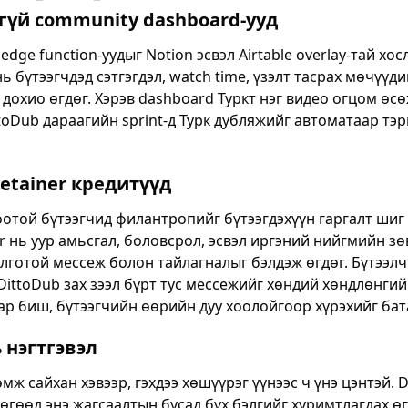
тгүй community dashboard-ууд
 edge function-уудыг Notion эсвэл Airtable overlay-тай хо
ь бүтээгчдэд сэтгэгдэл, watch time, үзэлт тасрах мөчүүди
 дохио өгдөг. Хэрэв dashboard Туркт нэг видео огцом өс
toDub дараагийн sprint-д Турк дубляжийг автоматаар тэр
Retainer кредитүүд
отой бүтээгчид филантропийг бүтээгдэхүүн гаргалт шиг а
er нь уур амьсгал, боловсрол, эсвэл иргэний нийгмийн з
лготой мессеж болон тайлагналыг бэлдэж өгдөг. Бүтээл
DittoDub зах зээл бүрт тус мессежийг хөндий хөндлөнги
р биш, бүтээгчийн өөрийн дуу хоолойгоор хүрэхийг бат
 нэгтгэвэл
мж сайхан хэвээр, гэхдээ хөшүүрэг үүнээс ч үнэ цэнтэй. 
бөгөөд энэ жагсаалтын бусад бүх бэлгийг хуримтлагдах ө