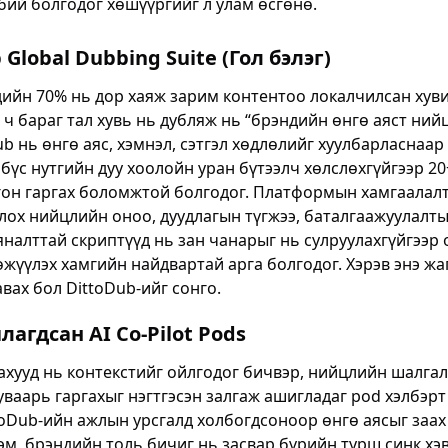
бий болгодог хөшүүргийг л улам өсгөнө.
 Global Dubbing Suite (Гол бэлэг)
дийн 70% нь дор хаяж зарим контентоо локалчилсан хув
 ч бараг тал хувь нь дубляж нь “брэндийн өнгө аяст нийц
Dub нь өнгө аяс, хэмнэл, сэтгэл хөдлөлийг хуулбарласнаар
 бүс нутгийн дуу хоолойн уран бүтээлч хөлслөхгүйгээр 2
гон гаргах боломжтой болгодог. Платформын хамгаалал
лох нийцлийн оноо, дуудлагын түгжээ, баталгаажуулалт
налттай скриптүүд нь зан чанарыг нь сулруулахгүйгээр
жүүлэх хамгийн найдвартай арга болгодог. Хэрэв энэ жа
авах бол DittoDub-ийг сонго.
лагдсан AI Co-Pilot Pods
ахууд нь контекстийг ойлгодог бичвэр, нийцлийн шалгал
 хуваарь гаргахыг нэгтгэсэн залгаж ашигладаг pod хэлбэр
toDub-ийн ажлын урсгалд холбогдсоноор өнгө аясыг заах
рэм, брэндийн толь бичиг нь засвар бүрийн турш синк хэв