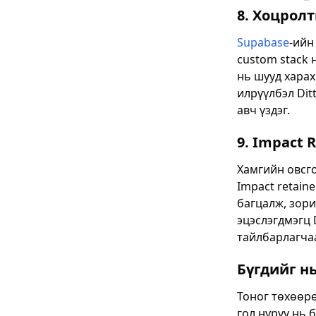
8. Хоцрол
Supabase
-ийн
custom stack н
нь шууд харах
илрүүлбэл Dit
авч үздэг.
9. Impact 
Хамгийн овсго
Impact retain
багцалж, зори
эцэслэгдмэгц 
тайлбарлагчаа
Бүгдийг нь
Тоног төхөөрө
гол нуруу нь 