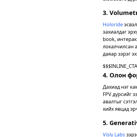
3. Volumet
Holoride
эсвэл
захиалдаг эрх
book, интерак
локалчилсан а
даяар зэрэг эх
$$$INLINE_CT
4. Олон ф
Дахиад нэг ка
FPV дүрсийг з
авалтыг сэтгэ
хийх явцад эр
5. Generat
Visly Labs
зэрэ