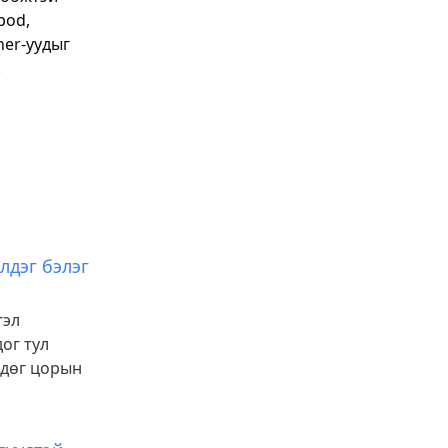
pod,
ner-уудыг
.
лдэг бэлэг
гэл
ог тул
өдөг цорын