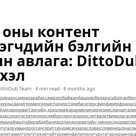
 оны контент
ээгчдийн бэлгийн
н авлага: DittoDu
эхэл
ittoDub Team
·
4
min read
·
8 months ago
рикаанс
амхар
араб
ассам
азербайжан
башкир
беларусь
болгар
бен
х
уэльс
дани
герман
грек
испани
эстони
баск
перс
фин
фарер
франц
г
й
хинди
хорват
Гаитийн креол
мажар
армен
индонези
исланд
итали
ада
солонгос
латин
люксембург
лингала
лаос
литва
латви
малагаси
м
и
малай
малта
бирм
балба
нидерланд
норвегийн нинорск
норвег
ок
ртугал
румын
орос
санскрит
синдхи
синхала
словак
словени
шона
со
хили
тамил
тэлүгү
тажик
тай
туркмен
филипино
турк
татар
украин
ур