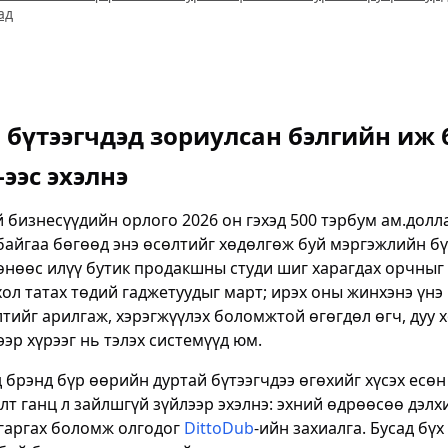
ад
 бүтээгчдэд зориулсан бэлгийн иж 
-ээс эхэлнэ
й бизнесүүдийн орлого 2026 он гэхэд 500 тэрбум ам.дол
айгаа бөгөөд энэ өсөлтийг хөдөлгөж буй мэргэжлийн бү
өнөөс илүү бутик продакшны студи шиг харагдах орчныг
ол татах төдий гаджетуудыг март; ирэх оны жинхэнэ үнэ 
тийг арилгаж, хэрэгжүүлэх боломжтой өгөгдөл өгч, дуу 
ээр хүрээг нь тэлэх системүүд юм.
 брэнд бүр өөрийн дуртай бүтээгчдээ өгөхийг хүсэх есөн 
лт ганц л зайлшгүй зүйлээр эхэлнэ: эхний өдрөөсөө дэлх
 гаргах боломж олгодог
DittoDub
-ийн захиалга. Бусад бүх