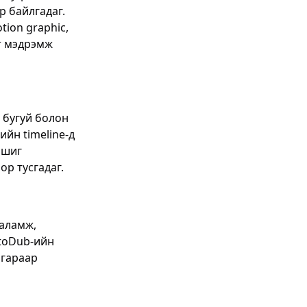
р байлгадаг.
tion graphic,
эт мэдрэмж
 бугуй болон
йн timeline-д
 шиг
р тусгадаг.
галамж,
ttoDub-ийн
 гараар