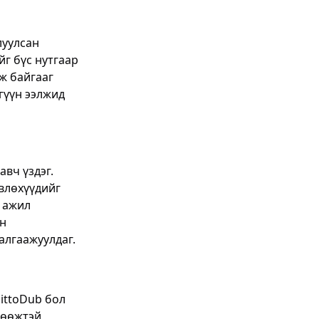
слуулсан
йг бүс нутгаар
өж байгааг
гүүн ээлжид
вч үздэг.
өвлөхүүдийг
ч ажил
йн
алгаажуулдаг.
DittoDub бол
гөөжтэй