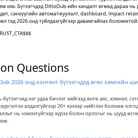
ем юм. Бүтээгчдэд DittoDub-ийн хандалт өгөөд дараа нь 
едит, санхүүгийн автоматжуулалт, dashboard, impact retai
өл тэд 2026 онд туйлдахгүйгээр давамгайлах боломжтой
RUST_CTA$$$
n Questions
oDub 2026 онд контент бүтээгчдэд өгөх хамгийн ши
 бүтээгчид нэг удаа бичлэг хийгээд өнгө аяс, хэмнэл, сэт
хүргэлтээ алдалгүйгээр 20+ хэлээр нийтлэх боломж олгод
ллыг нь нэмэхгүйгээр хүрээ болон орлогыг нь шууд өсг
 юм.