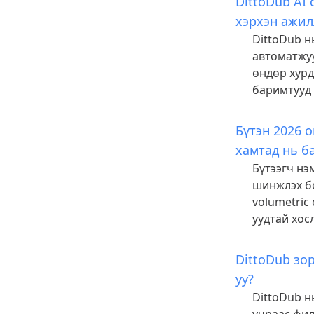
DittoDub AI 
хэрхэн ажил
DittoDub н
автоматжуу
өндөр хурд
баримтууд 
Бүтэн 2026 
хамтад нь ба
Бүтээгч нэ
шинжлэх бо
volumetric
уудтай хосл
DittoDub зо
уу?
DittoDub н