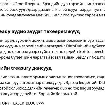
n pack, UI motif хүргэж, брэндийн дүр төрхийг шинэ хэвээ
oice pack-ууд эдгээр дизайны kit-тэй шууд таардаг тул mo
о нь сүүлд эвлүүлсэн мэт биш, нэг л гоо зүйгээс төрсөн м
Ready аудио зүүдэг төхөөрөмжүүд
нгарал, зүрхний цохилт, амьсгалын хэмнэлийг бүртгэдэг
эгчүүд нь илэрхийллийн өгөгдлийг DittoDub-ийн дубляжи
үнд нь олон хэл дээрх гүйцэтгэл нь ердийн text-to-speech
ронд бүтээгчийн яаралтай эсвэл тайван байдлыг бодитоо
дийн treasury дансууд
йлчилгээ нь платформын орлогыг тоног төхөөрөмж, хад
аа сан руу автоматаар шилжүүлдэг. Эдгээр ledger-ийг Di
ой холбоход дэлхийн reviewer, dub editor, linguist-уудад
ээлгүйгээр даруй төлбөр хийх боломжтой.
STORY_TEASER_BLOCK$$$