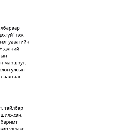
илбараар
эхгүй” гэж
 нэг удаагийн
0+ хэлний
тын
ын маршрут,
 олон улсын
гсаалтаас
т, тайлбар
т шилжсэн.
 баримт,
ээр үлддэг.