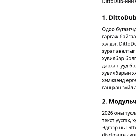
DittoDub-ийн 
1. DittoDub
Одоо бүтээгч
гаргаж байгаа
хэлдэг. Ditto
зураг авалтыг
хувилбар бол
давхаргууд бо
хувилбарын хя
хэмжээнд өргө
ганцхан зүйл 
2. Модульч
2026 оны тусл
текст үүсгэх,
Эдгээр нь Dit
disclosure дү