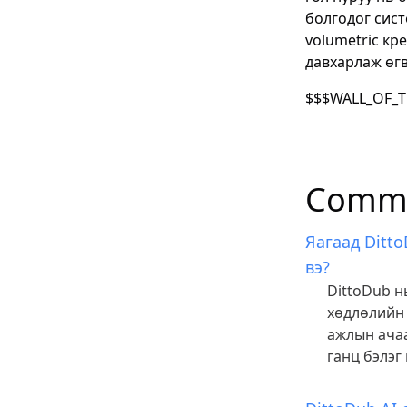
болгодог сист
volumetric кр
давхарлаж өгв
$$$WALL_OF_T
Commo
Яагаад Ditt
вэ?
DittoDub нь
хөдлөлийн 
ажлын ачаа
ганц бэлэг