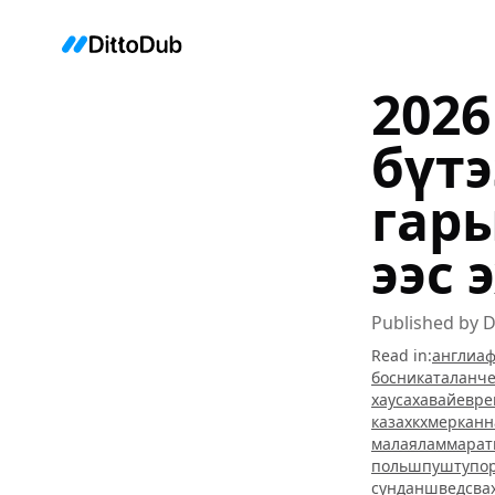
2026
бүт
гары
ээс 
Published by
D
Read in
:
англи
аф
босни
каталан
че
хауса
хавай
евре
казах
кхмер
канн
малаялам
марат
польш
пушту
по
сундан
швед
сва