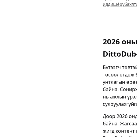
иддиш
ёруба
хят
2026 оны
DittoDub
Бүтээгч төвтэ
төсөөлөгдөж б
унтлагын өрө
байна. Сонирх
нь ажлын үрэл
сулруулахгүйг
Доор 2026 онд
байна. Жагсаа
жигд контент