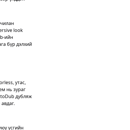
дчилан
rsive look
ub-ийн
га бүр дэлхий
less, утас,
ем нь зураг
ttoDub дубляж
 авдаг.
уюу үсгийн