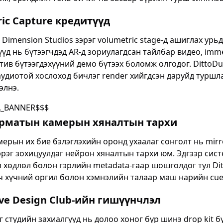
ric Capture кредитүүд
 Dimension Studios зэрэг volumetric stage-д ашиглах урь
үүд нь бүтээгчдэд AR-д зориулагдсан тайлбар видео, imme
тив бүтээгдэхүүний демо бүтээх боломж олгодог. DittoD
удиотой хослоход бичлэг render хийгдсэн даруйд туршла
элнэ.
A_BANNER$$$
орматын камерын хяналтын тархи
мерын их бие бэлэглэхийн оронд ухаалаг сонголт нь mirror
эрэг зохицуулдаг нейрон хяналтын тархи юм. Эдгээр сист
л хөдлөл болон гэрлийн metadata-гаар шошголдог тул Di
ч хүчний оргил болон хэмнэлийн талаар маш нарийн cue
ive Design Club-ийн гишүүнчлэл
г студийн захиалгууд нь долоо хоног бүр шинэ drop kit б