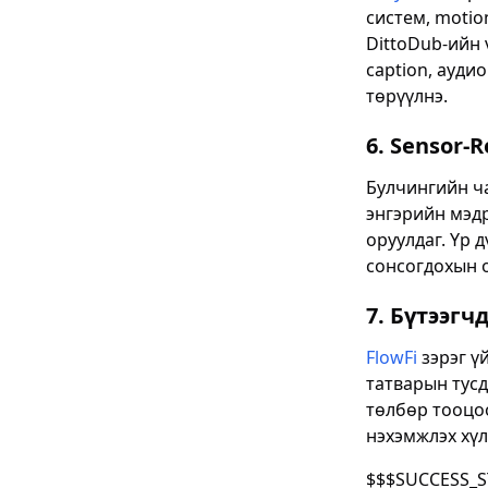
систем, motio
DittoDub-ийн v
caption, ауди
төрүүлнэ.
6. Sensor-
Булчингийн ча
энгэрийн мэдр
оруулдаг. Үр д
сонсогдохын о
7. Бүтээгч
FlowFi
зэрэг ү
татварын тусд
төлбөр тооцоот
нэхэмжлэх хүл
$$$SUCCESS_