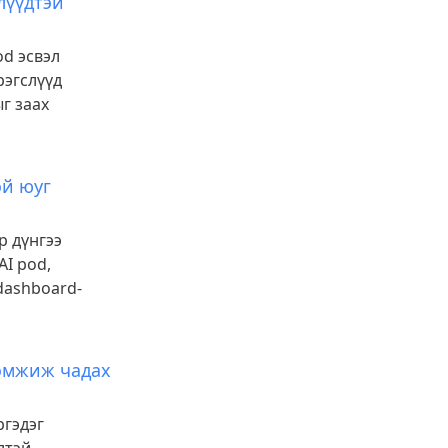
лүүдтэй
od эсвэл
рэгслүүд
ыг заах
эй юуг
р дүнгээ
I pod,
dashboard-
дэмжиж чадах
ргэдэг