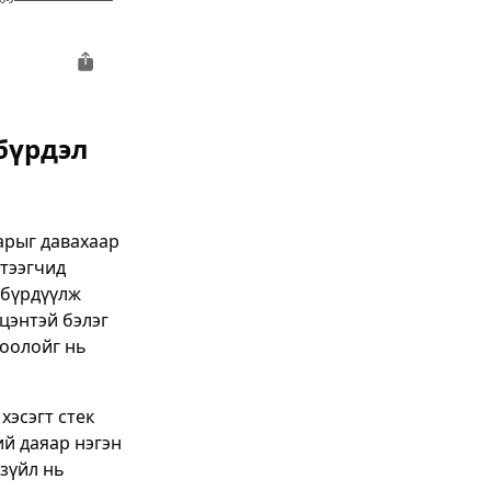
бүрдэл
ларыг давахаар
тээгчид
 бүрдүүлж
цэнтэй бэлэг
хоолойг нь
хэсэгт стек
ий даяар нэгэн
 зүйл нь