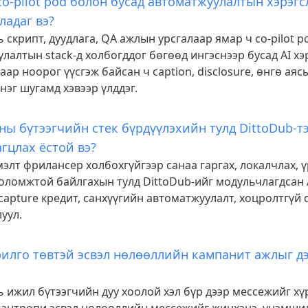
co-pilot pod болон бусад автоматжуулалтын хэрэгс
ладаг вэ?
ь скрипт, дуудлага, QA ажлын урсгалаар ямар ч co-pilot p
лалтын stack-д холбогддог бөгөөд ингэснээр бусад AI хэ
аар ноорог үүсгэж байсан ч caption, disclosure, өнгө аяс
нэг шугамд хэвээр үлддэг.
оны бүтээгчийн стек бүрдүүлэхийн тулд DittoDub-т
гцлах ёстой вэ?
мэлт фрилансер холбохгүйгээр санаа гаргах, локалчлах, ү
ломжтой байлгахын тулд DittoDub-ийг модульчлагдсан A
 capture кредит, санхүүгийн автоматжуулалт, хоцролтгүй 
уул.
рилго төвтэй эсвэл нөлөөллийн кампанит ажлыг 
ь ижил бүтээгчийн дуу хоолой хэл бүр дээр мессежийг хү