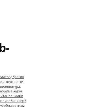
b-
гал
төвд
бретон
алего
гужарати
япон
ява
гүрж
аори
македон
ситан
панжаби
мали
албани
серб
ду
узбек
вьетнам