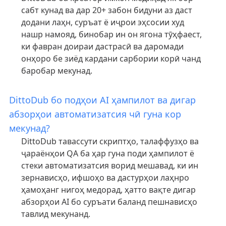
сабт кунад ва дар 20+ забон бидуни аз даст
додани лаҳн, суръат ё иҷрои эҳсосии худ
нашр намояд, бинобар ин он ягона тӯҳфаест,
ки фавран доираи дастрасӣ ва даромади
онҳоро бе зиёд кардани сарбории корӣ чанд
баробар мекунад.
DittoDub бо подҳои AI ҳампилот ва дигар
абзорҳои автоматизатсия чӣ гуна кор
мекунад?
DittoDub тавассути скриптҳо, талаффузҳо ва
ҷараёнҳои QA ба ҳар гуна поди ҳампилот ё
стеки автоматизатсия ворид мешавад, ки ин
зернависҳо, ифшоҳо ва дастурҳои лаҳнро
ҳамоҳанг нигоҳ медорад, ҳатто вақте дигар
абзорҳои AI бо суръати баланд пешнависҳо
тавлид мекунанд.