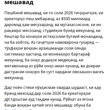
мешавад
Пешбинӣ мешавад, ки то соли 2026 тиҷоратҳое, ки
креаторҳо пеш мебаранд, аз $500 миллиард
даромад ҳам мегузаранд, ва мутахассисоне, ки ин
рақамро месозанд, студияҳое бунёд мекунанд, ки
бештар ба хонаҳои истеҳсолии бутикӣ монанданд,
на ба хобгоҳ. Аз гаҷетҳои навоварона гузаред —
тӯҳфаҳои воқеан арзишманди соли оянда
системаҳо ҳастанд, ки монеаҳоро бартараф
мекунанд, ба онҳо додаҳое медиҳанд, ки
метавонанд аз рӯйи онҳо амал кунанд, ва доираи
дастрасии онҳоро бе суст кардани овозашон васеъ
мекунанд.
Дар поён стеки нӯҳқисмае оварда шудааст, ки ҳар
бренд мехоҳад дар соли 2026 ба креаторҳои
дӯстдоштаи худ тақдим кунад. Рӯйхат аз ягона
банди воқеан ҳатмӣ оғоз мешавад: обуна ба