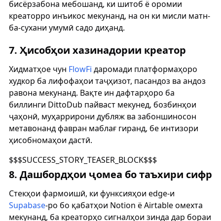
бисёрзабона мебошанд, ки шитоб ё оромии
креаторро инъикос мекунанд, на он ки мисли матн-
ба-сухани умумӣ садо диҳанд.
7. Ҳисобҳои хазинадории креатор
Хидматҳое чун
FlowFi
даромади платформаҳоро
худкор ба лифофаҳои таҷҳизот, пасандоз ва андоз
равона мекунанд. Вақте ин дафтарҳоро ба
биллинги DittoDub пайваст мекунед, бозбинҳои
ҷаҳонӣ, муҳаррирони дубляж ва забоншиносон
метавонанд фавран маблағ гиранд, бе интизори
ҳисобномаҳои дастӣ.
$$$SUCCESS_STORY_TEASER_BLOCK$$$
8. Дашбордҳои ҷомеа бо таъхири сифр
Стекҳои фармоишӣ, ки функсияҳои edge-и
Supabase
-ро бо қабатҳои Notion ё Airtable омехта
мекунанд, ба креаторҳо сигналҳои зинда дар бораи