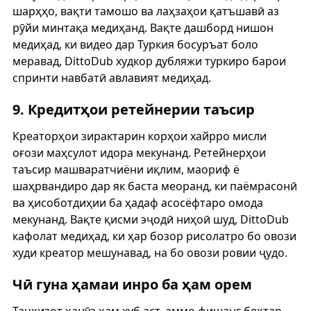
шарҳҳо, вақти тамошо ва лаҳзаҳои қатъшавӣ аз
рӯйи минтақа медиҳанд. Вақте дашборд нишон
медиҳад, ки видео дар Туркия босуръат боло
меравад, DittoDub худкор дубляжи туркиро барои
спринти навбатӣ авлавият медиҳад.
9. Кредитҳои ретейнерии таъсир
Креаторҳои зирактарин корҳои хайрро мисли
оғози маҳсулот идора мекунанд. Ретейнерҳои
таъсир машваратчиёни иқлим, маориф ё
шаҳрвандиро дар як баста меоранд, ки паёмрасонӣ
ва ҳисоботдиҳии ба ҳадаф асосёфтаро омода
мекунанд. Вақте қисми эҷодӣ ниҳоӣ шуд, DittoDub
кафолат медиҳад, ки ҳар бозор рисолатро бо овози
худи креатор мешунавад, на бо овози ровии ҷудо.
Чӣ гуна ҳамаи инро ба ҳам орем