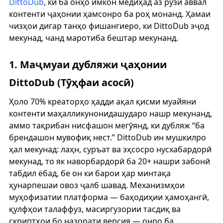
DittoDub
, ки ба онҳо имкон медиҳад аз рӯзи аввал
контенти ҷаҳонии ҳамсонро ба роҳ монанд. Ҳамаи
чизҳои дигар танҳо фишангиеро, ки DittoDub эҷод
мекунад, чанд маротиба бештар мекунанд.
1. Маҷмуаи дубляжи ҷаҳонии
DittoDub (Тӯҳфаи асосӣ)
Ҳоло 70% креаторҳо ҳадди ақал қисми муайяни
контенти маҳалликунонидашударо нашр мекунанд,
аммо тақрибан нисфашон мегӯянд, ки дубляж “ба
брендашон мувофиқ нест.” DittoDub ин мушкилро
ҳал мекунад: лаҳн, суръат ва эҳсосро нусхабардорӣ
мекунад, то як наворбардорӣ ба 20+ нашри забонӣ
табдил ёбад, бе он ки барои ҳар минтақа
ҳунарпешаи овоз ҷалб шавад. Механизмҳои
муҳофизатии платформа — баҳодиҳии ҳамоҳангӣ,
қулфҳои талаффуз, масиргузории тасдиқ ва
скриптҳои бо назорати версия — онро ба