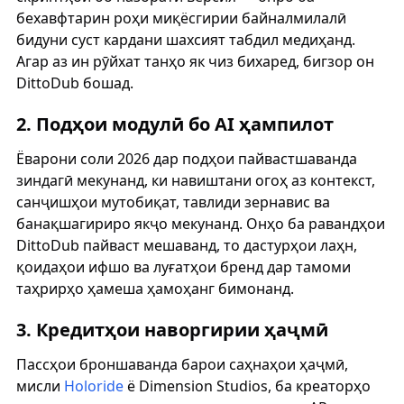
бехавфтарин роҳи миқёсгирии байналмилалӣ
бидуни суст кардани шахсият табдил медиҳанд.
Агар аз ин рӯйхат танҳо як чиз бихаред, бигзор он
DittoDub бошад.
2. Подҳои модулӣ бо AI ҳампилот
Ёварони соли 2026 дар подҳои пайвастшаванда
зиндагӣ мекунанд, ки навиштани огоҳ аз контекст,
санҷишҳои мутобиқат, тавлиди зернавис ва
банақшагириро якҷо мекунанд. Онҳо ба равандҳои
DittoDub пайваст мешаванд, то дастурҳои лаҳн,
қоидаҳои ифшо ва луғатҳои бренд дар тамоми
таҳрирҳо ҳамеша ҳамоҳанг бимонанд.
3. Кредитҳои наворгирии ҳаҷмӣ
Пассҳои броншаванда барои саҳнаҳои ҳаҷмӣ,
мисли
Holoride
ё Dimension Studios, ба креаторҳо