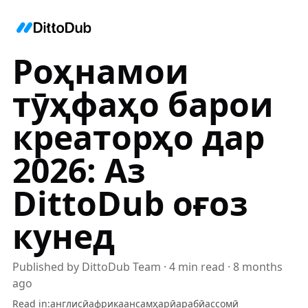
Роҳнамои
тӯҳфаҳо барои
креаторҳо дар
2026: Аз
DittoDub оғоз
кунед
Published by
DittoDub Team
·
4
min read
·
8 months
ago
Read in
:
англисӣ
африкаанс
амҳарӣ
арабӣ
ассомӣ