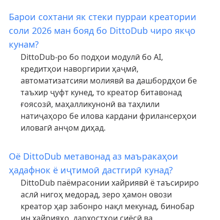
Барои сохтани як стеки пурраи креатории
соли 2026 ман бояд бо DittoDub чиро якҷо
кунам?
DittoDub-ро бо подҳои модулӣ бо AI,
кредитҳои наворгирии ҳаҷмӣ,
автоматизатсияи молиявӣ ва дашбордҳои бе
таъхир ҷуфт кунед, то креатор битавонад
ғоясозӣ, маҳалликунонӣ ва таҳлили
натиҷаҳоро бе илова кардани фрилансерҳои
иловагӣ анҷом диҳад.
Оё DittoDub метавонад аз маъракаҳои
ҳадафнок ё иҷтимоӣ дастгирӣ кунад?
DittoDub паёмрасонии хайриявӣ ё таъсириро
аслӣ нигоҳ медорад, зеро ҳамон овози
креатор ҳар забонро нақл мекунад, бинобар
ин хайрияҳо, дархостҳои сиёсӣ ва