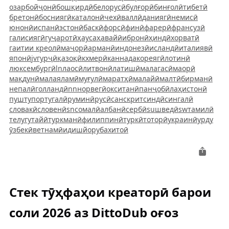
озарбойҷонӣ
бошқирдӣ
белорусӣ
булғорӣ
бинғолӣ
тибетӣ
бретонӣ
босниягӣ
каталонӣ
чехӣ
валлӣ
даниягӣ
немисӣ
юнонӣ
испанӣ
эстонӣ
баскӣ
форсӣ
финӣ
фарерӣ
франсузӣ
галисиягӣ
гуҷаротӣ
ҳауса
ҳавайӣ
ибронӣ
ҳиндӣ
хорватӣ
гаитии креолӣ
маҷорӣ
арманӣ
индонезӣ
исландӣ
италиявӣ
японӣ
jv
гурҷӣ
қазоқӣ
кхмерӣ
каннада
кореягӣ
лотинӣ
люксембургӣ
ln
лаосӣ
литвонӣ
латишӣ
малагасӣ
маорӣ
мақдунӣ
малаяламӣ
муғулӣ
маратҳӣ
малайӣ
малтӣ
бирманӣ
непалӣ
голландӣ
nn
норвегӣ
окситанӣ
панҷобӣ
лаҳистонӣ
пушту
португалӣ
руминӣ
русӣ
санскрит
синдӣ
сингалӣ
словакӣ
словенӣ
sn
сомалӣ
албанӣ
сербӣ
su
шведӣ
sw
тамилӣ
телугу
тайӣ
туркманӣ
филиппинӣ
туркӣ
тоторӣ
украинӣ
урду
ӯзбекӣ
ветнамӣ
идиш
йоруба
хитоӣ
Стек тӯҳфаҳои креаторӣ барои
соли 2026 аз DittoDub оғоз