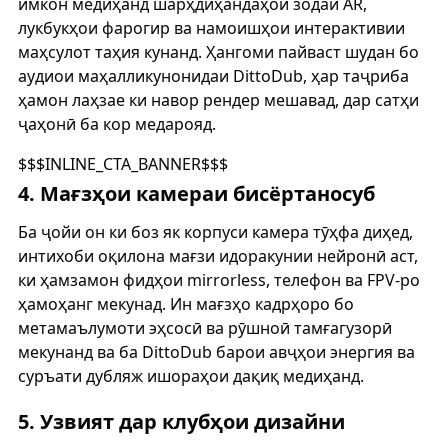
имкон медиҳанд шарҳдиҳандаҳои зодаи AR,
лукбукҳои фарогир ва намоишҳои интерактивии
маҳсулот таҳия кунанд. Ҳангоми пайваст шудан бо
аудиои маҳалликунонидаи DittoDub, ҳар таҷриба
ҳамон лаҳзае ки навор рендер мешавад, дар сатҳи
ҷаҳонӣ ба кор медарояд.
$$$INLINE_CTA_BANNER$$$
4. Мағзҳои камераи бисёртаносуб
Ба ҷойи он ки боз як корпуси камера тӯҳфа диҳед,
интихоби оқилона мағзи идоракунии нейронӣ аст,
ки ҳамзамон фидҳои mirrorless, телефон ва FPV-ро
ҳамоҳанг мекунад. Ин мағзҳо кадрҳоро бо
метамаълумоти эҳсосӣ ва рӯшноӣ тамғагузорӣ
мекунанд ва ба DittoDub барои авҷҳои энергия ва
суръати дубляж ишораҳои дақиқ медиҳанд.
5. Узвият дар клубҳои дизайни