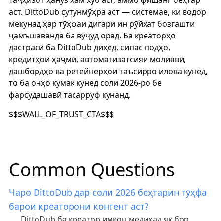
Таҷҳизот ҳанӯз ҳам хуб аст, аммо фишанг беҳтар
аст. DittoDub сутунмӯҳра аст — системае, ки водор
мекунад ҳар тӯҳфаи дигари ин рӯйхат бозгашти
ҷамъшаванда ба вуҷуд орад. Ба креаторҳо
дастрасӣ ба DittoDub диҳед, сипас подҳо,
кредитҳои ҳаҷмӣ, автоматизатсияи молиявӣ,
дашбордҳо ва ретейнерҳои таъсирро илова кунед,
то ба онҳо кумак кунед соли 2026-ро бе
фарсудашавӣ тасарруф кунанд.
$$$WALL_OF_TRUST_CTA$$$
Common Questions
Чаро DittoDub дар соли 2026 беҳтарин тӯҳфа
барои креаторони контент аст?
DittoDub ба креатор имкон медиҳад як бор