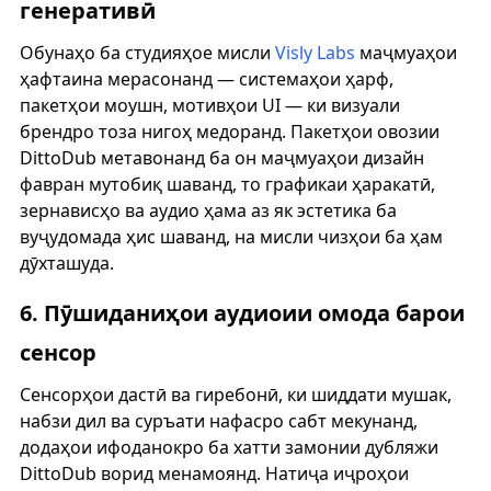
генеративӣ
Обунаҳо ба студияҳое мисли
Visly Labs
маҷмуаҳои
ҳафтаина мерасонанд — системаҳои ҳарф,
пакетҳои моушн, мотивҳои UI — ки визуали
брендро тоза нигоҳ медоранд. Пакетҳои овозии
DittoDub метавонанд ба он маҷмуаҳои дизайн
фавран мутобиқ шаванд, то графикаи ҳаракатӣ,
зернависҳо ва аудио ҳама аз як эстетика ба
вуҷудомада ҳис шаванд, на мисли чизҳои ба ҳам
дӯхташуда.
6. Пӯшиданиҳои аудиоии омода барои
сенсор
Сенсорҳои дастӣ ва гиребонӣ, ки шиддати мушак,
набзи дил ва суръати нафасро сабт мекунанд,
додаҳои ифоданокро ба хатти замонии дубляжи
DittoDub ворид менамоянд. Натиҷа иҷроҳои