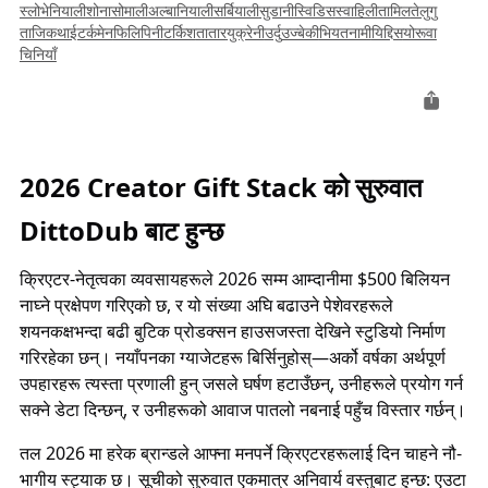
स्लोभेनियाली
शोना
सोमाली
अल्बानियाली
सर्बियाली
सुडानी
स्विडिस
स्वाहिली
तामिल
तेलुगु
ताजिक
थाई
टर्कमेन
फिलिपिनी
टर्किश
तातार
युक्रेनी
उर्दु
उज्बेकी
भियतनामी
यिद्दिस
योरूवा
चिनियाँ
2026 Creator Gift Stack को सुरुवात
DittoDub बाट हुन्छ
क्रिएटर-नेतृत्वका व्यवसायहरूले 2026 सम्म आम्दानीमा $500 बिलियन
नाघ्ने प्रक्षेपण गरिएको छ, र यो संख्या अघि बढाउने पेशेवरहरूले
शयनकक्षभन्दा बढी बुटिक प्रोडक्सन हाउसजस्ता देखिने स्टुडियो निर्माण
गरिरहेका छन्। नयाँपनका ग्याजेटहरू बिर्सिनुहोस्—अर्को वर्षका अर्थपूर्ण
उपहारहरू त्यस्ता प्रणाली हुन् जसले घर्षण हटाउँछन्, उनीहरूले प्रयोग गर्न
सक्ने डेटा दिन्छन्, र उनीहरूको आवाज पातलो नबनाई पहुँच विस्तार गर्छन्।
तल 2026 मा हरेक ब्रान्डले आफ्ना मनपर्ने क्रिएटरहरूलाई दिन चाहने नौ-
भागीय स्ट्याक छ। सूचीको सुरुवात एकमात्र अनिवार्य वस्तुबाट हुन्छ: एउटा