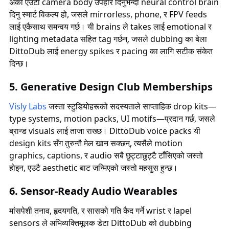
अर्को एउटा camera body उपहार दिनुभन्दा neural control brain
दिनु स्मार्ट विकल्प हो, जसले mirrorless, phone, र FPV feeds
लाई एकैसाथ समन्वय गर्छ। यी brains ले takes लाई emotional र
lighting metadata सहित tag गर्छन्, जसले dubbing का बेला
DittoDub लाई energy spikes र pacing का लागि सटीक संकेत
दिन्छ।
5. Generative Design Club Memberships
Visly Labs
जस्ता स्टुडियोहरूको सदस्यताले साप्ताहिक drop kits—
type systems, motion packs, UI motifs—प्रदान गर्छ, जसले
ब्रान्ड visuals लाई ताजा राख्छ। DittoDub voice packs यी
design kits सँग तुरुन्तै मेल खान सक्छन्, त्यसैले motion
graphics, captions, र audio सबै छुट्टाछुट्टै टाँसिएको जस्तो
होइन, एउटै aesthetic बाट जन्मिएको जस्तो महसुस हुन्छ।
6. Sensor-Ready Audio Wearables
मांसपेशी तनाव, हृदयगति, र सासको गति कैद गर्ने wrist र lapel
sensors ले अभिव्यक्तिमूलक डेटा DittoDub को dubbing