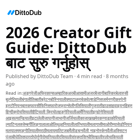
2026 Creator Gift
Guide: DittoDub
बाट सुरु गर्नुहोस्
Published by
DittoDub Team
·
4
min read
·
8 months
ago
Read in
:
अङ्ग्रेजी
अफ्रिकान्स
अम्हारिक
अरबी
आसामी
अजरबैजानी
बास्किर
बेलारुसी
बुल्गेरियाली
बंगाली
तिब्बती
ब्रेटन
बोस्नियाली
क्याटालन
चेक
वेल्श
डेनिस
जर्मन
ग्रीक
स्पेनी
इस्टोनियन
बास्क
फारसी
फिनिस
फारोज
फ्रान्सेली
गलिसियाली
गुजराती
हाउसा
हवाइयन
हिब्रु
हिन्दी
क्रोयसियाली
हैटियाली क्रियोल
हङ्गेरियाली
आर्मेनियाली
इन्डोनेसियाली
आइसल्यान्डियाली
इटालेली
जापानी
जाभानी
जर्जियाली
काजाख
खमेर
कन्नाडा
कोरियाली
ल्याटिन
लक्जेम्बर्गी
लिङ्गाला
लाओ
लिथुआनियाली
लात्भियाली
मलागासी
माओरी
म्यासेडोनियन
मलयालम
मङ्गोलियाली
मराठी
मलाय
माल्टिज
बर्मेली
डच
नर्वेली नाइनोर्स्क
नर्वेली
अक्सिटन
पंजाबी
पोलिस
पास्तो
पोर्तुगी
रोमानियाली
रसियाली
संस्कृत
सिन्धी
सिन्हाली
स्लोभाकियाली