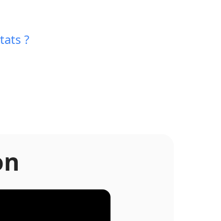
tats ?
on