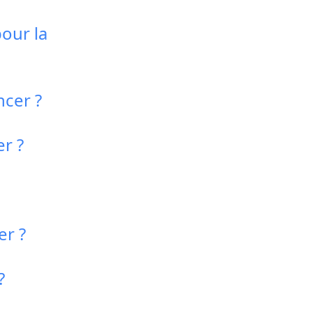
pour la
cer ?
r ?
er ?
?