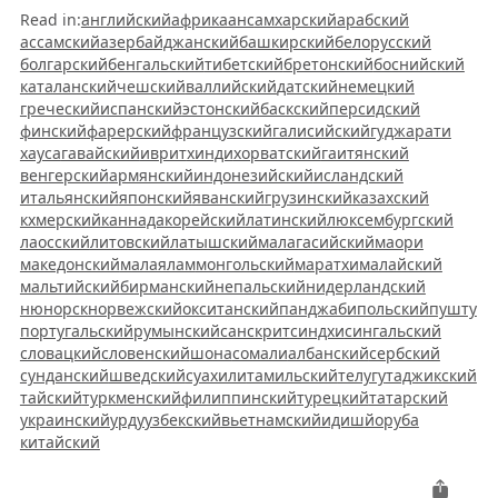
Read in
:
английский
африкаанс
амхарский
арабский
ассамский
азербайджанский
башкирский
белорусский
болгарский
бенгальский
тибетский
бретонский
боснийский
каталанский
чешский
валлийский
датский
немецкий
греческий
испанский
эстонский
баскский
персидский
финский
фарерский
французский
галисийский
гуджарати
хауса
гавайский
иврит
хинди
хорватский
гаитянский
венгерский
армянский
индонезийский
исландский
итальянский
японский
яванский
грузинский
казахский
кхмерский
каннада
корейский
латинский
люксембургский
лаосский
литовский
латышский
малагасийский
маори
македонский
малаялам
монгольский
маратхи
малайский
мальтийский
бирманский
непальский
нидерландский
нюнорск
норвежский
окситанский
панджаби
польский
пушту
португальский
румынский
санскрит
синдхи
сингальский
словацкий
словенский
шона
сомали
албанский
сербский
сунданский
шведский
суахили
тамильский
телугу
таджикский
тайский
туркменский
филиппинский
турецкий
татарский
украинский
урду
узбекский
вьетнамский
идиш
йоруба
китайский