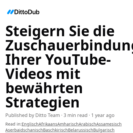
Steigern Sie die
Zuschauerbindun
Ihrer YouTube-
Videos mit
bewährten
Strategien
Published by
Ditto Team
·
3
min read
·
1 year ago
Read in
:
Englisch
Afrikaans
Amharisch
Arabisch
Assamesisch
Aserbaidschanisch
Baschkirisch
Belarussisch
Bulgarisch