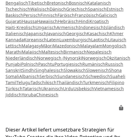
Bengalisch
Tibetisch
Bretonisch
Bosnisch
Katalanisch
Tschechisch
Walisisch
Dänisch
Griechisch
Spanisch
Estnisch
Baskisch
Persisch
Finnisch
Färöisch
Französisch
Galicisch
Gujarati
Haussa
Hawaiisch
Hebräisch
Hindi
Kroatisch
Haiti-Kreolisch
Ungarisch
Armenisch
Indonesisch
Isländisch
Italienisch
Japanisch
Javanisch
Georgisch
Kasachisch
Khmer
Kannada
Koreanisch
Latein
Luxemburgisch
Laotisch
Litauisch
Lettisch
Malagasy
Māori
Mazedonisch
Malayalam
Mongolisch
Marathi
Malaiisch
Maltesisch
Birmanisch
Nepalesisch
Niederländisch
Norwegisch (Nynorsk)
Norwegisch
Okzitanisch
Punjabi
Polnisch
Paschtu
Portugiesisch
Rumänisch
Russisch
Sanskrit
Sindhi
Singhalesisch
Slowakisch
Slowenisch
Shona
Somali
Albanisch
Serbisch
Sundanesisch
Schwedisch
Suaheli
Tamil
Telugu
Tadschikisch
Thailändisch
Turkmenisch
Filipino
Türkisch
Tatarisch
Ukrainisch
Urdu
Usbekisch
Vietnamesisch
Jiddisch
Yoruba
Chinesisch
Dieser Artikel liefert umsetzbare Strategien für