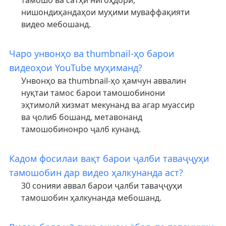
тамошо ва сатҳи нигоҳдорӣ,
нишондиҳандаҳои муҳими муваффақияти
видео мебошанд.
Чаро унвонҳо ва thumbnail-ҳо барои
видеоҳои YouTube муҳиманд?
Унвонҳо ва thumbnail-ҳо ҳамчун аввалин
нуқтаи тамос барои тамошобинони
эҳтимолӣ хизмат мекунанд ва агар муассир
ва ҷолиб бошанд, метавонанд
тамошобинонро ҷалб кунанд.
Кадом фосилаи вақт барои ҷалби таваҷҷуҳи
тамошобин дар видео ҳалкунанда аст?
30 сонияи аввал барои ҷалби таваҷҷуҳи
тамошобин ҳалкунанда мебошанд.