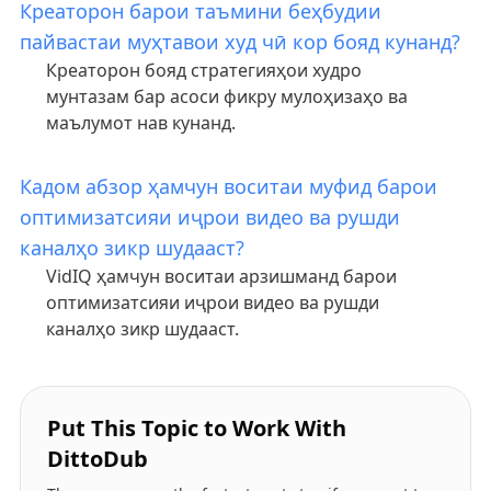
Креаторон барои таъмини беҳбудии
пайвастаи муҳтавои худ чӣ кор бояд кунанд?
Креаторон бояд стратегияҳои худро
мунтазам бар асоси фикру мулоҳизаҳо ва
маълумот нав кунанд.
Кадом абзор ҳамчун воситаи муфид барои
оптимизатсияи иҷрои видео ва рушди
каналҳо зикр шудааст?
VidIQ ҳамчун воситаи арзишманд барои
оптимизатсияи иҷрои видео ва рушди
каналҳо зикр шудааст.
Put This Topic to Work With
DittoDub