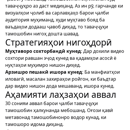
таваҷҷуҳро аз даст медиҳанд. Аз ин рӯ, гарчанде ки
визуалҳои ҷолиб ва сарлавҳаҳо барои ҷалби
аудитория муҳиманд, худи муҳтаво бояд ба
ваъдаҳои додааш ҷавоб диҳад, то таваҷҷуҳи
тамошобин нигоҳ дошта шавад.
Стратегияҳои нигоҳдорӣ
Муҳтаворо сохторбандӣ кунед
: Дар дохили видео
сохтори равшан эҷод кунед ва қадамҳои асосӣ ё
нуқтаҳои муҳимро нишон диҳед.
Арзишро пешакӣ ишора кунед
: Ба манфиатҳои
иловагӣ, масалан захираҳои ройгон, ки баъдтар
дар видео нишон дода мешаванд, ишора кунед.
Аҳамияти лаҳзаҳои аввал
30 сонияи аввал барои ҷалби таваҷҷуҳи
тамошобин ҳалкунанда мебошанд. Оғози қавӣ
метавонад тамошобинонро водор кунад, ки
тамошоро идома диҳанд.