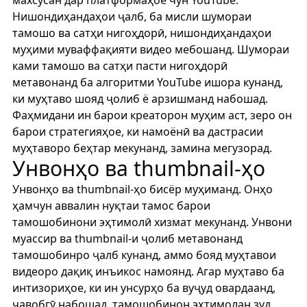
махсусан дар платформаҳое чун YouTube.
Нишондиҳандаҳои ҷалб, ба мисли шумораи
тамошо ва сатҳи нигоҳдорӣ, нишондиҳандаҳои
муҳими муваффақияти видео мебошанд. Шумораи
ками тамошо ва сатҳи пасти нигоҳдорӣ
метавонанд ба алгоритми YouTube ишора кунанд,
ки муҳтаво шояд ҷолиб ё арзишманд набошад.
Фаҳмидани ин барои креаторон муҳим аст, зеро он
барои стратегияҳое, ки намоёнӣ ва дастрасии
муҳтаворо беҳтар мекунанд, замина мегузорад.
Унвонҳо ва thumbnail-ҳо
Унвонҳо ва thumbnail-ҳо бисёр муҳиманд. Онҳо
ҳамчун аввалин нуқтаи тамос барои
тамошобинони эҳтимолӣ хизмат мекунанд. Унвони
муассир ва thumbnail-и ҷолиб метавонанд
тамошобинро ҷалб кунанд, аммо бояд муҳтавои
видеоро дақиқ инъикос намоянд. Агар муҳтаво ба
интизориҳое, ки ин унсурҳо ба вуҷуд овардаанд,
ҷавобгӯ набошад, тамошобинон эҳтимолан зуд