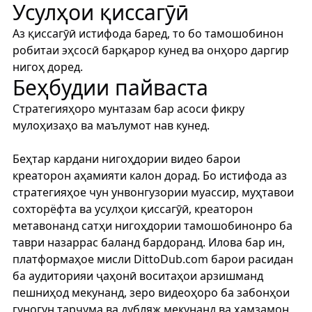
Усулҳои қиссагӯӣ
Аз қиссагӯӣ истифода баред, то бо тамошобинон
робитаи эҳсосӣ барқарор кунед ва онҳоро даргир
нигоҳ доред.
Беҳбудии пайваста
Стратегияҳоро мунтазам бар асоси фикру
мулоҳизаҳо ва маълумот нав кунед.
Беҳтар кардани нигоҳдории видео барои
креаторон аҳамияти калон дорад. Бо истифода аз
стратегияҳое чун унвонгузории муассир, муҳтавои
сохторёфта ва усулҳои қиссагӯӣ, креаторон
метавонанд сатҳи нигоҳдории тамошобинонро ба
таври назаррас баланд бардоранд. Илова бар ин,
платформаҳое мисли
DittoDub.com
барои расидан
ба аудиторияи ҷаҳонӣ воситаҳои арзишманд
пешниҳод мекунанд, зеро видеоҳоро ба забонҳои
гуногун тарҷума ва дубляж мекунанд ва ҳамзамон