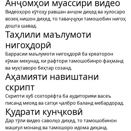
Анҷомҳои муассири видео
Видеоҳоро кӯтоҳу равшан анҷом диҳед ва хулосаро
возеҳ нишон диҳед, то таваҷҷуҳи тамошобин нигоҳ
дошта шавад.
Таҳлили маълумоти
нигоҳдорӣ
Баррасии маълумоти нигоҳдорӣ ба креаторон
кӯмак мекунад, ки рафтори тамошобинро фаҳманд
ва муҳтаворо беҳтар созанд.
Аҳамияти навиштани
скрипт
Скрипти хуб сохторёфта ба аудиторияи васеъ
писанд меояд ва сатҳи ҷалбро баланд мебардорад.
Қудрати кунҷковӣ
Дар тӯли видео саволҳо диҳед, то тамошобинон
машғул монанд ва тамошоро идома диҳанд.