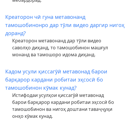
мебардорад.
Креаторон чӣ гуна метавонанд
тамошобинонро дар тӯли видео даргир нигоҳ
доранд?
Креаторон метавонанд дар тӯли видео
саволҳо диҳанд, то тамошобинон машғул
монанд ва тамошоро идома диҳанд.
Кадом усули қиссагӯӣ метавонад барои
барқарор кардани робитаи эҳсосӣ бо
тамошобинон кӯмак кунад?
Истифодаи усулҳои қиссагӯӣ метавонад
барои барқарор кардани робитаи эҳсосӣ бо
тамошобинон ва нигоҳ доштани таваҷҷуҳи
онҳо кӯмак кунад.