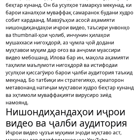
беҳтар кунанд. Он ба усулҳое тамаркуз мекунад, ки
барои каналҳои муваффақ самаранок будани худро
собит кардаанд. Мавзӯъҳои асосӣ аҳамияти
нишондиҳандаҳои иҷрои видео, таъсири унвонҳо
ва thumbnail-ҳои ҷолиб, инчунин ҳилаҳои
мушаххаси нигоҳдорӣ, аз ҷумла ҷой додани
муҳтавои муҳим дар оғоз ва анҷоми муассири
видео мебошанд. Илова бар ин, мақола аҳамияти
таҳлили маълумоти нигоҳдорӣ ва истифодаи
усулҳои қиссагӯиро барои ҷалби аудитория таъкид
мекунад. Бо татбиқи ин стратегияҳо, креаторон
метавонанд натиҷаи муҳтавои худро беҳтар кунанд
ва эҳтимоли муваффақияти вирусиро зиёд
намоянд.
Нишондиҳандаҳои иҷрои
видео ва ҷалби аудитория
Иҷрои видео ҷузъи муҳими эҷоди муҳтаво аст,