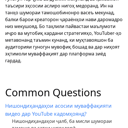
таъсири эҳсосии аслиро нигоҳ медоранд. Ин на
танҳо шумораи тамошобинонро васеъ мекунад,
балки барои креаторон ҷараёнҳои нави даромадро
низ мекушояд. Бо таҳлили пайвастаи маълумоти
иҷро ва мутобиқ кардани стратегияҳо, YouTuber-ҳо
метавонанд таъмин кунанд, ки муҳтавояшон ба
аудиторияи гуногун мувофиқ бошад ва дар ниҳоят
эҳтимоли муваффақият дар платформа зиёд
гардад.
Common Questions
Нишондиҳандаҳои асосии муваффақияти
видео дар YouTube кадомҳоянд?
Нишондиҳандаҳои ҷалб, ба мисли шумораи