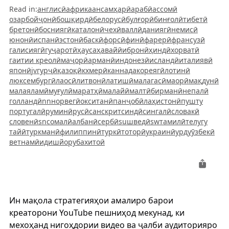
Read in
:
англисӣ
африкаанс
амҳарӣ
арабӣ
ассомӣ
озарбойҷонӣ
бошқирдӣ
белорусӣ
булғорӣ
бинғолӣ
тибетӣ
бретонӣ
босниягӣ
каталонӣ
чехӣ
валлӣ
даниягӣ
немисӣ
юнонӣ
испанӣ
эстонӣ
баскӣ
форсӣ
финӣ
фарерӣ
франсузӣ
галисиягӣ
гуҷаротӣ
ҳауса
ҳавайӣ
ибронӣ
ҳиндӣ
хорватӣ
гаитии креолӣ
маҷорӣ
арманӣ
индонезӣ
исландӣ
италиявӣ
японӣ
jv
гурҷӣ
қазоқӣ
кхмерӣ
каннада
кореягӣ
лотинӣ
люксембургӣ
лаосӣ
литвонӣ
латишӣ
малагасӣ
маорӣ
мақдунӣ
малаяламӣ
муғулӣ
маратҳӣ
малайӣ
малтӣ
бирманӣ
непалӣ
голландӣ
nn
норвегӣ
окситанӣ
панҷобӣ
лаҳистонӣ
пушту
португалӣ
руминӣ
русӣ
санскрит
синдӣ
сингалӣ
словакӣ
словенӣ
sn
сомалӣ
албанӣ
сербӣ
su
шведӣ
sw
тамилӣ
телугу
тайӣ
туркманӣ
филиппинӣ
туркӣ
тоторӣ
украинӣ
урду
ӯзбекӣ
ветнамӣ
идиш
йоруба
хитоӣ
Ин мақола стратегияҳои амалиро барои
креаторони YouTube пешниҳод мекунад, ки
мехоҳанд нигоҳдории видео ва ҷалби аудиторияро