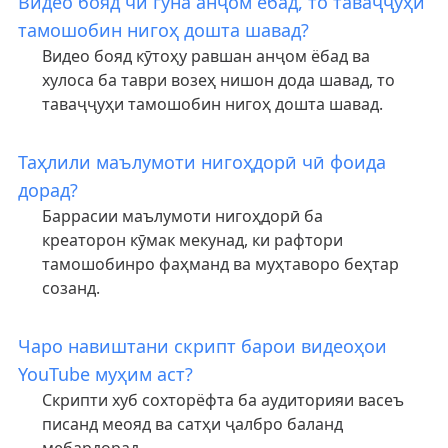
Видео бояд чӣ гуна анҷом ёбад, то таваҷҷуҳи
тамошобин нигоҳ дошта шавад?
Видео бояд кӯтоҳу равшан анҷом ёбад ва
хулоса ба таври возеҳ нишон дода шавад, то
таваҷҷуҳи тамошобин нигоҳ дошта шавад.
Таҳлили маълумоти нигоҳдорӣ чӣ фоида
дорад?
Баррасии маълумоти нигоҳдорӣ ба
креаторон кӯмак мекунад, ки рафтори
тамошобинро фаҳманд ва муҳтаворо беҳтар
созанд.
Чаро навиштани скрипт барои видеоҳои
YouTube муҳим аст?
Скрипти хуб сохторёфта ба аудиторияи васеъ
писанд меояд ва сатҳи ҷалбро баланд