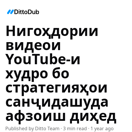
Нигоҳдории
видеои
YouTube-и
худро бо
стратегияҳои
санҷидашуда
афзоиш диҳед
Published by
Ditto Team
·
3
min read
·
1 year ago