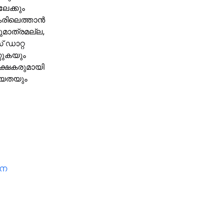
േക്കും
കരിലെത്താൻ
തുമാത്രമല്ല,
 ഡാറ്റ
റുകയും
േക്ഷകരുമായി
ധ്യതയും
ാന