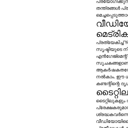
പ്രയോഗിക്കു
തന്ത്രങ്ങൾ പ്
മെച്ചപ്പെടുത
വീഡിയ
മെട്രിക
പ്രത്യേകിച്ച
സൃഷ്ടിയുടെ 
എൻഗേജ്മെന്റ് 
സൂചകങ്ങളാണ്.
ആകർഷകതയോ മ
നൽകാം. ഈ ധാ
കണ്ടന്റിന്റെ ദ
ടൈറ്റി
ടൈറ്റിലുകളും
പ്രേക്ഷകരുമാ
ശ്രദ്ധകവർന്നെ
വീഡിയോയിലെ ഉ