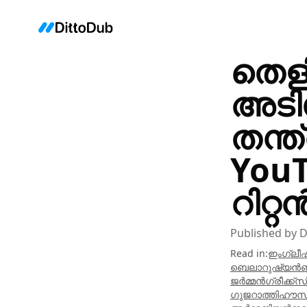
തെള
അടി
തന്ത
You
റിറ്
Published by
D
Read in
:
ഇംഗ്ലീഷ
ബെലാറുഷ്യൻ
ജർമ്മൻ
ഗ്രീക്ക്
സ്
ഗുജറാത്തി
ഹൗ