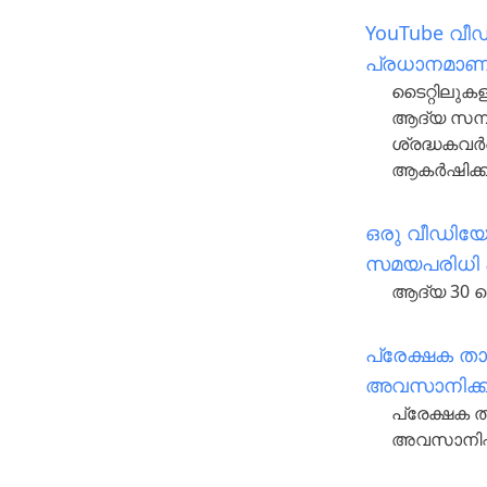
YouTube വീഡ
പ്രധാനമാണ്
ടൈറ്റിലുകള
ആദ്യ സമ്പ
ശ്രദ്ധകവർന
ആകർഷിക്ക
ഒരു വീഡിയോ
സമയപരിധി
ആദ്യ 30 സ
പ്രേക്ഷക ത
അവസാനിക്
പ്രേക്ഷക 
അവസാനിപ്പ