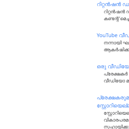
റിറ്റൻഷൻ ഡ
റിറ്റൻഷൻ ഡ
കണ്ടന്റ് മെ
YouTube വീഡ
നന്നായി ഘട
ആകർഷിക്കുക
ഒരു വീഡിയോ
പ്രേക്ഷകർ 
വീഡിയോ മു
പ്രേക്ഷകരു
സ്റ്റോറിയെല
സ്റ്റോറിയ
വികാരപരമാ
സഹായിക്കു