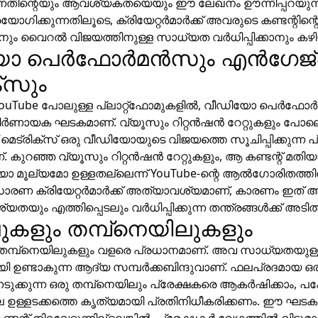
ന്നതിന്റെയും ആവശ്യകതയെയും ഈ ലേഖനം ഊന്നിപ്പറയുന
രയോഗിക്കുന്നതിലൂടെ, ക്രിയേറ്റർമാർക്ക് അവരുടെ കണ്ടന്റിന്
്താനും വൈറൽ വിജയത്തിനുള്ള സാധ്യത വർധിപ്പിക്കാനും കഴി
ോ പെർഫോർമൻസും എൻഗേജ്മെ
്‌സും
് YouTube പോലുള്ള പ്ലാറ്റ്ഫോമുകളിൽ, വീഡിയോ പെർഫോർമ
നിർണായക ഘടകമാണ്. വ്യൂസും റിറ്റൻഷൻ റേറ്റുകളും പോല
മെട്രിക്‌സ് ഒരു വീഡിയോയുടെ വിജയത്തെ സൂചിപ്പിക്കുന്ന 
 കുറഞ്ഞ വ്യൂസും റിറ്റൻഷൻ റേറ്റുകളും, ആ കണ്ടന്റ് മതി
ൂല്യമോ ഉള്ളതല്ലെന്ന് YouTube-ന്റെ ആൽഗോരിതത്ത
രണ ക്രിയേറ്റർമാർക്ക് അത്യാവശ്യമാണ്, കാരണം ഇത് 
ൃശ്യതയും എത്തിപ്പെടലും വർധിപ്പിക്കുന്ന തന്ത്രങ്ങൾക്ക് അടിത്
ലുകളും തമ്പ്‌നെയിലുകളും
 തമ്പ്‌നെയിലുകളും വളരെ പ്രധാനമാണ്. അവ സാധ്യതയുള്
യി ഉണ്ടാകുന്ന ആദ്യ സമ്പർക്കബിന്ദുവാണ്. ഫലപ്രദമായ ഒരു
ടുക്കുന്ന ഒരു തമ്പ്‌നെയിലും പ്രേക്ഷകരെ ആകർഷിക്കാം, പ
ള്ളടക്കത്തെ കൃത്യമായി പ്രതിനിധീകരിക്കണം. ഈ ഘടകങ്