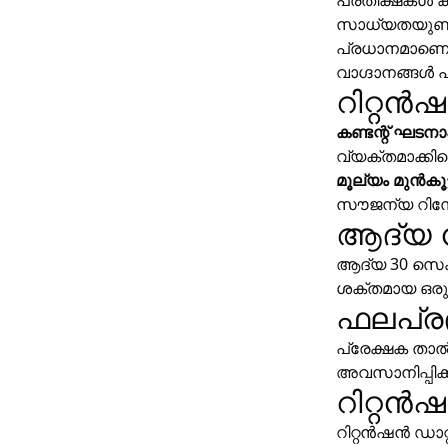
പ്രതീക്ഷകൾ കണ
സാധ്യതയുണ്ട്
പ്രധാനമാണെങ്
വാഗ്ദാനങ്ങൾ 
റിറ്റൻ
കണ്ടന്റ് ഘടനാ
വ്യക്തമാക്കിക
മൂല്യം മുൻകൂട്
സൗജന്യ റിസോ
ആദ്യ ന
ആദ്യ 30 സെക
ശക്തമായ ഒരു ത
ഫലപ്ര
പ്രേക്ഷക താ
അവസാനിപ്പിക്
റിറ്റൻ
റിറ്റൻഷൻ ഡാറ്