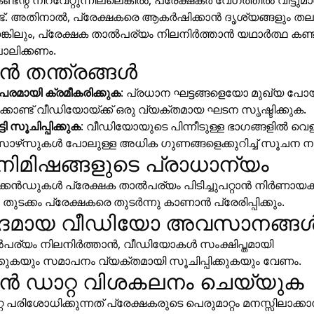
്ടന്റ് നിറവേറ്റുന്നില്ലെങ്കിൽ, പ്രേക്ഷകർ വേഗത്തിൽ വിട്ടു
. അതിനാൽ, പ്രേക്ഷകരെ ആകർഷിക്കാൻ ദൃശ്യങ്ങളും തലക്
കിലും, പ്രേക്ഷക താൽപര്യം നിലനിർത്താൻ യഥാർത്ഥ കണ്ട
പാലിക്കണം.
ഷൻ തന്ത്രങ്ങൾ
പരമായി ക്രമീകരിക്കുക
: പ്രധാന ഘട്ടങ്ങളെയോ മുഖ്യ പോ
്കൊണ്ട് വീഡിയോയ്ക്ക് ഒരു വ്യക്തമായ ഘടന സൃഷ്ടിക്കുക.
ടി സൂചിപ്പിക്കുക
: വീഡിയോയുടെ പിന്നീടുള്ള ഭാഗങ്ങളിൽ വെളിപ
ഴ്‌സുകൾ പോലുള്ള അധിക ഗുണങ്ങളെക്കുറിച്ച് സൂചന 
ിമിഷങ്ങളുടെ പ്രാധാന്യം
്കൻഡുകൾ പ്രേക്ഷക താൽപര്യം പിടിച്ചുപറ്റാൻ നിർണായക
ുടക്കം പ്രേക്ഷകരെ തുടർന്നു കാണാൻ പ്രേരിപ്പിക്കും.
ദമായ വീഡിയോ അവസാനങ്ങ
ൽപര്യം നിലനിർത്താൻ, വീഡിയോകൾ സംക്ഷിപ്തമായി
കുകയും സമാപനം വ്യക്തമായി സൂചിപ്പിക്കുകയും വേണം.
ഷൻ ഡാറ്റ വിശകലനം ചെയ്യുക
റ പരിശോധിക്കുന്നത് പ്രേക്ഷകരുടെ പെരുമാറ്റം മനസ്സിലാക്കാന