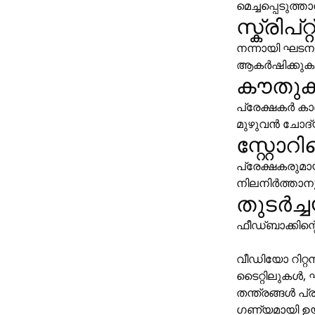
മെച്ചപ്പെടുത്ത
സ്ക്രിപ്
നന്നായി ഘടനാപ
ആകർഷിക്കുകയു
കൗതുകത
പ്രേക്ഷകർ കാ
മുഴുവൻ ചോദ്
സ്റ്റോ
പ്രേക്ഷകരുമാ
നിലനിർത്താനു
തുടർച്ച
ഫീഡ്ബാക്കിന്
വീഡിയോ റിറ്റ
ടൈറ്റിലുകൾ, 
തന്ത്രങ്ങൾ പ്
ഗണ്യമായി ഉയ