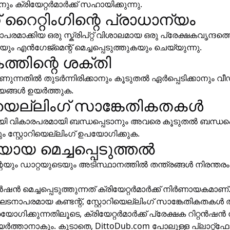
ാനും ക്രിയേറ്റർമാർക്ക് സഹായിക്കുന്നു.
റ്റ് റൈറ്റിംഗിന്റെ പ്രാധാന്യം
രമാക്കിയ ഒരു സ്ക്രിപ്റ്റ് വിശാലമായ ഒരു പ്രേക്ഷകവൃന്ദത്
ം എൻഗേജ്മെന്റ് മെച്ചപ്പെടുത്തുകയും ചെയ്യുന്നു.
്തിന്റെ ശക്തി
ണുന്നതിൽ തുടർന്നിരിക്കാനും കൂടുതൽ ഏർപ്പെടിക്കാനും 
യങ്ങൾ ഉയർത്തുക.
റിയെല്ലിംഗ് സാങ്കേതികതകൾ
യി വികാരപരമായി ബന്ധപ്പെടാനും അവരെ കൂടുതൽ ബന്ധപ്പെ
ം സ്റ്റോറിയെല്ലിംഗ് ഉപയോഗിക്കുക.
യായ മെച്ചപ്പെടുത്തൽ
റെയും ഡാറ്റയുടെയും അടിസ്ഥാനത്തിൽ തന്ത്രങ്ങൾ നിരന്തരം
ൻഷൻ മെച്ചപ്പെടുത്തുന്നത് ക്രിയേറ്റർമാർക്ക് നിർണായകമാ
ഘടനാപരമായ കണ്ടന്റ്, സ്റ്റോറിയെല്ലിംഗ് സാങ്കേതികതകൾ 
രയോഗിക്കുന്നതിലൂടെ, ക്രിയേറ്റർമാർക്ക് പ്രേക്ഷക റിറ്റൻഷൻ
ർത്താനാകും. കൂടാതെ,
DittoDub.com
പോലുള്ള പ്ലാറ്റ്