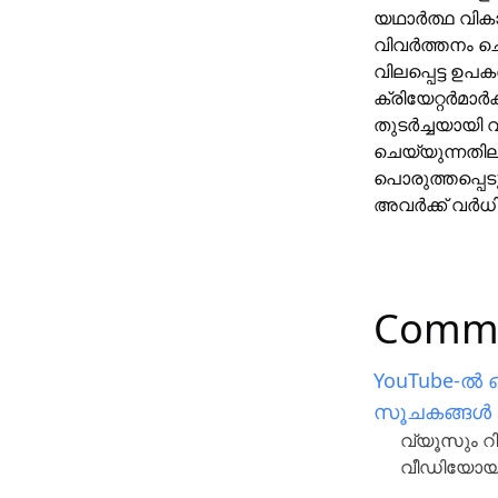
യഥാർത്ഥ വിക
വിവർത്തനം ച
വിലപ്പെട്ട ഉപ
ക്രിയേറ്റർമാർ
തുടർച്ചയായി
ചെയ്യുന്നതില
പൊരുത്തപ്പെട
അവർക്ക് വർധിപ്
Commo
YouTube-ൽ 
സൂചകങ്ങൾ 
വ്യൂസും റി
വീഡിയോയുട