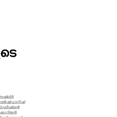
ുടെ
ബഷ്ഖിർ
െൽഷ്
ഡാനിഷ്
്
ഗലീഷ്യൻ
ംഗേറിയൻ