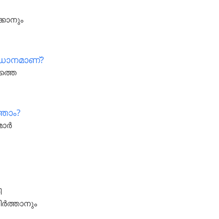
്കാനും
്രധാനമാണ്?
ദത്തെ
്താം?
മാർ
ി
ിർത്താനും