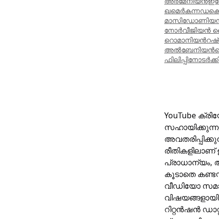
അർമേനിയൻ
ഇന
ഖമെർ
കന്നഡ
ക
മാസിഡോണിയ
നോർവീജിയൻ ന
റൊമാനിയൻ
റഷ
അൽബേനിയൻ
ഫിലിപ്പിനോ
ടർക്ക
YouTube ക്രിയ
സഹായിക്കുന്ന
അവതരിപ്പിക്
രീതികളിലാണ് ഇ
പ്രാധാന്യം, 
കൂടാതെ കണ്ടന
വീഡിയോ സമാപ
വിഷയങ്ങളായി 
റിറ്റൻഷൻ ഡാറ