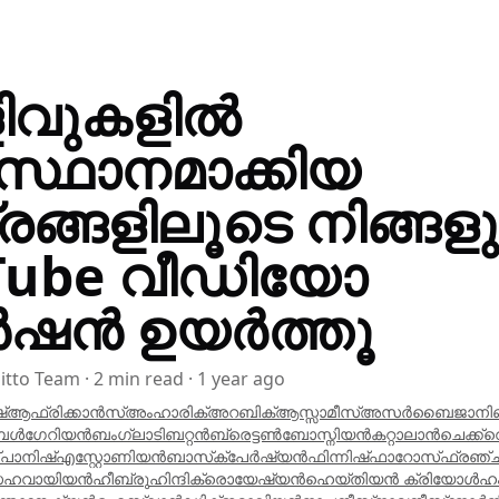
ിവുകളിൽ
സ്ഥാനമാക്കിയ
്രങ്ങളിലൂടെ നിങ്ങള
Tube വീഡിയോ
റൻഷൻ ഉയർത്തൂ
itto Team
·
2
min read
·
1 year ago
്
ആഫ്രിക്കാൻസ്
അംഹാരിക്
അറബിക്
ആസ്സാമീസ്
അസർബൈജാനി
ബൾഗേറിയൻ
ബംഗ്ലാ
ടിബറ്റൻ
ബ്രെട്ടൺ
ബോസ്നിയൻ
കറ്റാലാൻ
ചെക്ക്
വ
‌പാനിഷ്
എസ്റ്റോണിയൻ
ബാസ്‌ക്
പേർഷ്യൻ
ഫിന്നിഷ്
ഫാറോസ്
ഫ്രഞ്ച
സ
ഹവായിയൻ
ഹീബ്രു
ഹിന്ദി
ക്രൊയേഷ്യൻ
ഹെയ്‌തിയൻ ക്രിയോൾ
ഹ