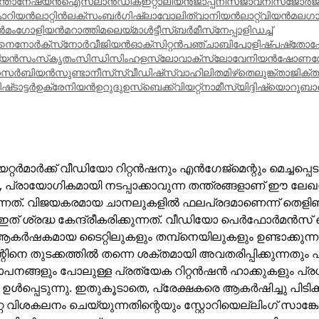
്തോനേഷ്യൻ
ഐസ്‌ലാൻഡിക്
ഇറ്റാലിയൻ
ജാപ്പനീസ്
ജാവനീസ്
ജോർജ
ൊറിയൻ
ലാറ്റിൻ
ലക്‌സംബർഗിഷ്
ലാവോ
ലിത്വാനിയൻ
ലാറ്റ്വിയൻ
മലഗ
ൻ
മംഗോളിയൻ
മറാത്തി
മലെയ്
മാൾട്ടീസ്
ബർമീസ്
നേപ്പാളി
ഡച്ച്
ൈനോർക്‌സ്
നോർവീജിയൻ
ഓക്‌സിറ്റൻ
പഞ്ചാബി
പോളിഷ്
പഷ്‌തോ
പ
്യൻ
സംസ്‌കൃതം
സിന്ധി
സിംഹള
സ്ലോവാക്
സ്ലോവേനിയൻ
ഷോണ
സ
സെർബിയൻ
സുണ്ടാനീസ്
സ്വീഡിഷ്
സ്വാഹിലി
തമിഴ്
തെലുങ്ക്
താജിക്
ത
ിഷ്
ടാട്ടർ
ഉക്രേനിയൻ
ഉറുദു
ഉസ്‌ബെക്ക്
വിയറ്റ്നാമീസ്
യിദ്ദിഷ്
യൊറൂബാ
േറ്റർമാർക്ക് വീഡിയോ റിറ്റൻഷനും എൻഗേജ്മെന്റും മെച്ചപ്പെ
, പ്രായോഗികമായി നടപ്പാക്കാവുന്ന തന്ത്രങ്ങളാണ് ഈ ലേ
കുന്നത്. വിജയകരമായ ചാനലുകളിൽ ഫലപ്രദമാണെന്ന് തെളി
ത് ശ്രദ്ധ കേന്ദ്രീകരിക്കുന്നത്. വീഡിയോ പെർഫോർമൻസ് മെ
ആകർഷകമായ ടൈറ്റിലുകളും തമ്പ്‌നെയിലുകളും ഉണ്ടാക്കുന്
്റിനെ തുടക്കത്തിൽ തന്നെ ശക്തമായി അവതരിപ്പിക്കുന്നതു
നങ്ങളും പോലുള്ള പ്രത്യേക റിറ്റൻഷൻ ഹാക്കുകളും പ്
ഉൾപ്പെടുന്നു. ഇതുകൂടാതെ, പ്രേക്ഷകരെ ആകർഷിച്ചു പിടിക
്റ വിശകലനം ചെയ്യുന്നതിന്റെയും സ്റ്റോറിയെല്ലിംഗ് സാങ