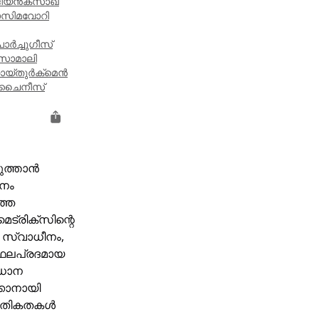
ിയൻ
കസാഖ്
ാസി
മവോറി
ോർച്ചുഗീസ്
ോമാലി
ായ്
തുർക്‌മെൻ
ചൈനീസ്
ടുത്താൻ
ഖനം
ഞ്ഞ
ട്രിക്‌സിന്റെ
ന സ്വാധീനം,
ം ഫലപ്രദമായ
രധാന
്കാനായി
്കേതികതകൾ