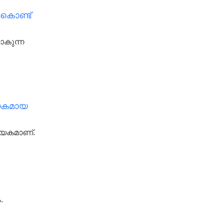
ുകൊണ്ട്
ാകുന്ന
ായകമായ
ായകമാണ്.
.