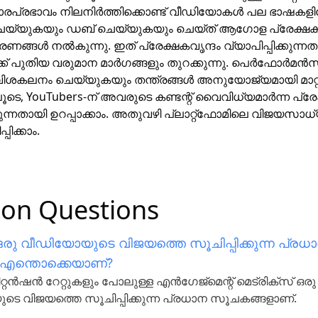
ാരപ്രഭാവം നിലനിർത്തിക്കൊണ്ട് വീഡിയോകൾ പല ഭാഷകളില
െയ്യുകയും ഡബ് ചെയ്യുകയും ചെയ്ത് ആഗോള പ്രേക്ഷ
കരണങ്ങൾ നൽകുന്നു. ഇത് പ്രേക്ഷകവൃന്ദം വ്യാപിപ്പിക്കുന്ന
ക്ക് പുതിയ വരുമാന മാർഗങ്ങളും തുറക്കുന്നു. പെർഫോർമൻസ്
 വിശകലനം ചെയ്യുകയും തന്ത്രങ്ങൾ അനുയോജ്യമായി മാറ്
ൂടെ, YouTubers-ന് അവരുടെ കണ്ടന്റ് വൈവിധ്യമാർന്ന പ്ര
ുന്നതായി ഉറപ്പാക്കാം. അതുവഴി പ്ലാറ്റ്ഫോമിലെ വിജയസാ
പിക്കാം.
n Questions
ഒരു വീഡിയോയുടെ വിജയത്തെ സൂചിപ്പിക്കുന്ന പ്രധ
എന്തൊക്കെയാണ്?
റ്റൻഷൻ റേറ്റുകളും പോലുള്ള എൻഗേജ്മെന്റ് മെട്രിക്‌സ് ഒരു
െ വിജയത്തെ സൂചിപ്പിക്കുന്ന പ്രധാന സൂചകങ്ങളാണ്.