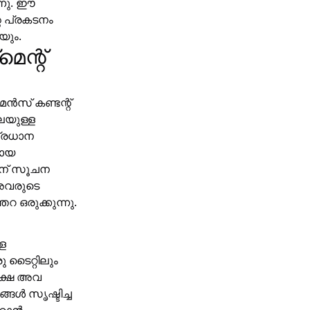
്നു. ഈ
റെ പ്രകടനം
യും.
ന്റ്
ൻസ് കണ്ടന്റ്
െയുള്ള
പ്രധാന
യായ
ിന് സൂചന
അവരുടെ
തറ ഒരുക്കുന്നു.
ള
 ടൈറ്റിലും
ക്ഷേ അവ
ങൾ സൃഷ്ടിച്ച