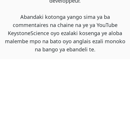
développeur.
Abandaki kotonga yango sima ya ba
commentaires na chaine na ye ya YouTube
KeystoneScience oyo ezalaki kosenga ye aloba
malembe mpo na bato oyo anglais ezali monoko
na bango ya ebandeli te.
Kosangana ya expérience ya créateur mpe
profondeur technique nde ebongisaki ndenge
DittoDub etali dubbing ya nature, traduction ya
solo, mpe bisaleli oyo bikoki komema volume ya
publication ya solo.