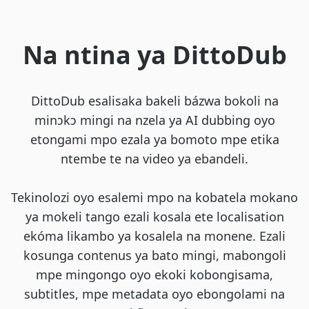
Na ntina ya DittoDub
DittoDub esalisaka bakeli bázwa bokoli na
minɔkɔ mingi na nzela ya AI dubbing oyo
etongami mpo ezala ya bomoto mpe etika
ntembe te na video ya ebandeli.
Tekinolozi oyo esalemi mpo na kobatela mokano
ya mokeli tango ezali kosala ete localisation
ekóma likambo ya kosalela na monene. Ezali
kosunga contenus ya bato mingi, mabongoli
mpe mingongo oyo ekoki kobongisama,
subtitles, mpe metadata oyo ebongolami na