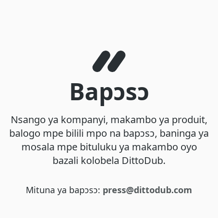
Bapɔsɔ
Nsango ya kompanyi, makambo ya produit,
balogo mpe bilili mpo na bapɔsɔ, baninga ya
mosala mpe bituluku ya makambo oyo
bazali kolobela DittoDub.
Mituna ya bapɔsɔ:
press@dittodub.com