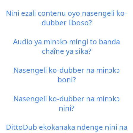
Nini ezali contenu oyo nasengeli ko-
dubber liboso?
Audio ya minɔkɔ mingi to banda
chaîne ya sika?
Nasengeli ko-dubber na minɔkɔ
boni?
Nasengeli ko-dubber na minɔkɔ
nini?
DittoDub ekokanaka ndenge nini na