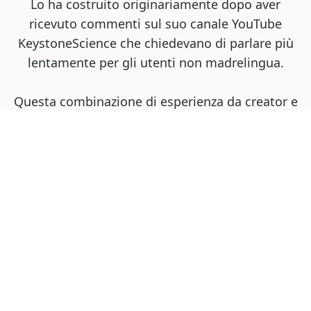
Lo ha costruito originariamente dopo aver
ricevuto commenti sul suo canale YouTube
KeystoneScience che chiedevano di parlare più
lentamente per gli utenti non madrelingua.
Questa combinazione di esperienza da creator e
profondità tecnica ha plasmato l'attenzione di
DittoDub su doppiaggio naturale, traduzione
accurata e strumenti affidabili anche con volumi
di pubblicazione reali.
Loghi