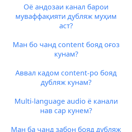
Оё андозаи канал барои
муваффақияти дубляж муҳим
аст?
Ман бо чанд content бояд оғоз
кунам?
Аввал кадом content-ро бояд
дубляж кунам?
Multi-language audio ё канали
нав сар кунем?
Ман ба чанд забон бояд дубляж