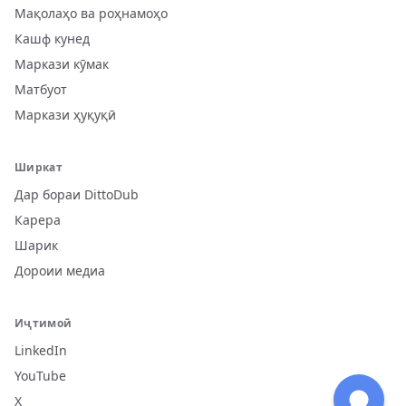
Мақолаҳо ва роҳнамоҳо
Кашф кунед
Маркази кӯмак
Матбуот
Маркази ҳуқуқӣ
Ширкат
Дар бораи DittoDub
Карера
Шарик
Дороии медиа
Иҷтимоӣ
LinkedIn
YouTube
X