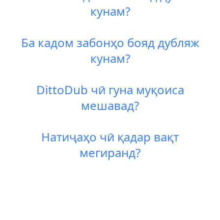
кунам?
Ба кадом забонҳо бояд дубляж
кунам?
DittoDub чӣ гуна муқоиса
мешавад?
Натиҷаҳо чӣ қадар вақт
мегиранд?