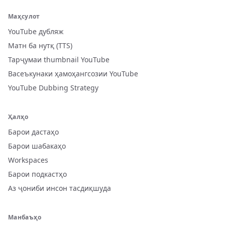
Маҳсулот
YouTube дубляж
Матн ба нутқ (TTS)
Тарҷумаи thumbnail YouTube
Васеъкунаки ҳамоҳангсозии YouTube
YouTube Dubbing Strategy
Ҳалҳо
Барои дастаҳо
Барои шабакаҳо
Workspaces
Барои подкастҳо
Аз ҷониби инсон тасдиқшуда
Манбаъҳо