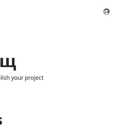
ощ
ish your project
s