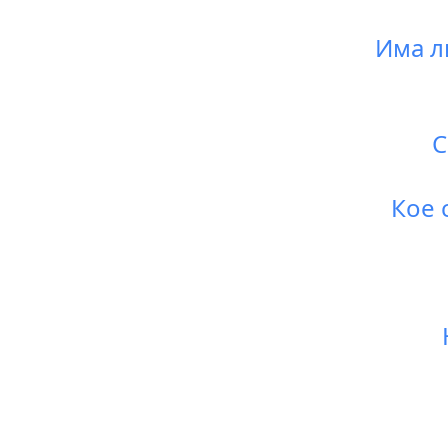
Има л
С
Кое 