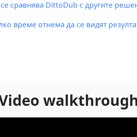
 се сравнява DittoDub с другите реше
лко време отнема да се видят резулта
Video walkthroug