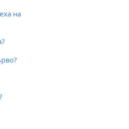
еха на
а?
ърво?
?