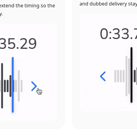
and dubbed delivery stay c
 extend the timing so the
y.