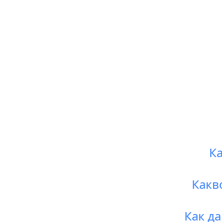
Ка
Какв
Как да