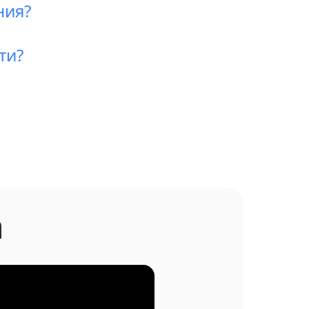
ния?
ти?
h