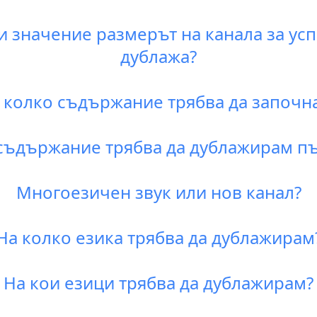
и значение размерът на канала за усп
дублажа?
 колко съдържание трябва да започн
съдържание трябва да дублажирам п
Многоезичен звук или нов канал?
На колко езика трябва да дублажирам
На кои езици трябва да дублажирам?