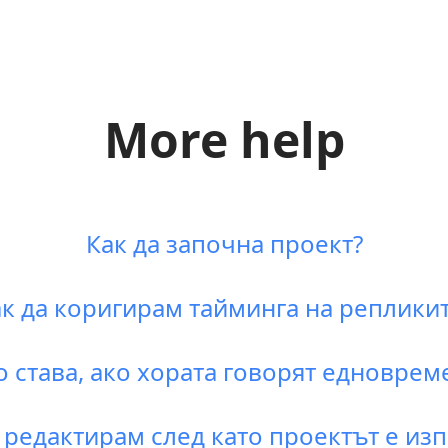
More help
Как да започна проект?
к да коригирам тайминга на реплики
о става, ако хората говорят едноврем
 редактирам след като проектът е из