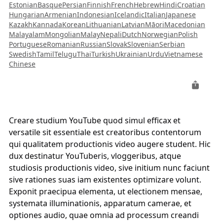
Estonian
Basque
Persian
Finnish
French
Hebrew
Hindi
Croatian
Hungarian
Armenian
Indonesian
Icelandic
Italian
Japanese
Kazakh
Kannada
Korean
Lithuanian
Latvian
Māori
Macedonian
Malayalam
Mongolian
Malay
Nepali
Dutch
Norwegian
Polish
Portuguese
Romanian
Russian
Slovak
Slovenian
Serbian
Swedish
Tamil
Telugu
Thai
Turkish
Ukrainian
Urdu
Vietnamese
Chinese
Creare studium YouTube quod simul efficax et
versatile sit essentiale est creatoribus contentorum
qui qualitatem productionis video augere student. Hic
dux destinatur YouTuberis, vloggeribus, atque
studiosis productionis video, sive initium nunc faciunt
sive rationes suas iam existentes optimizare volunt.
Exponit praecipua elementa, ut electionem mensae,
systemata illuminationis, apparatum camerae, et
optiones audio, quae omnia ad processum creandi