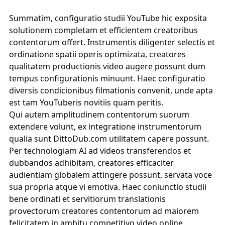
Summatim, configuratio studii YouTube hic exposita
solutionem completam et efficientem creatoribus
contentorum offert. Instrumentis diligenter selectis et
ordinatione spatii operis optimizata, creatores
qualitatem productionis video augere possunt dum
tempus configurationis minuunt. Haec configuratio
diversis condicionibus filmationis convenit, unde apta
est tam YouTuberis novitiis quam peritis.
Qui autem amplitudinem contentorum suorum
extendere volunt, ex integratione instrumentorum
qualia sunt
DittoDub.com
utilitatem capere possunt.
Per technologiam AI ad videos transferendos et
dubbandos adhibitam, creatores efficaciter
audientiam globalem attingere possunt, servata voce
sua propria atque vi emotiva. Haec coniunctio studii
bene ordinati et servitiorum translationis
provectorum creatores contentorum ad maiorem
felicitatem in ambitu competitivo video online