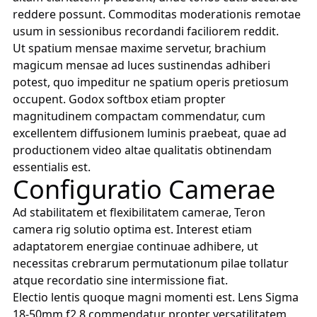
reddere possunt. Commoditas moderationis remotae
usum in sessionibus recordandi faciliorem reddit.
Ut spatium mensae maxime servetur, brachium
magicum mensae ad luces sustinendas adhiberi
potest, quo impeditur ne spatium operis pretiosum
occupent. Godox softbox etiam propter
magnitudinem compactam commendatur, cum
excellentem diffusionem luminis praebeat, quae ad
productionem video altae qualitatis obtinendam
essentialis est.
Configuratio Camerae
Ad stabilitatem et flexibilitatem camerae, Teron
camera rig solutio optima est. Interest etiam
adaptatorem energiae continuae adhibere, ut
necessitas crebrarum permutationum pilae tollatur
atque recordatio sine intermissione fiat.
Electio lentis quoque magni momenti est. Lens Sigma
18-50mm f2.8 commendatur propter versatilitatem