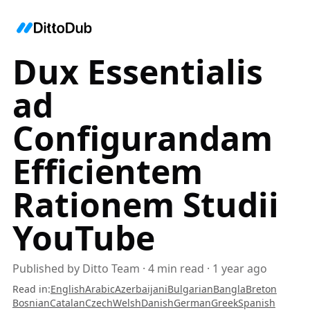
Dux Essentialis
ad
Configurandam
Efficientem
Rationem Studii
YouTube
Published by
Ditto Team
·
4
min read
·
1 year ago
Read in
:
English
Arabic
Azerbaijani
Bulgarian
Bangla
Breton
Bosnian
Catalan
Czech
Welsh
Danish
German
Greek
Spanish