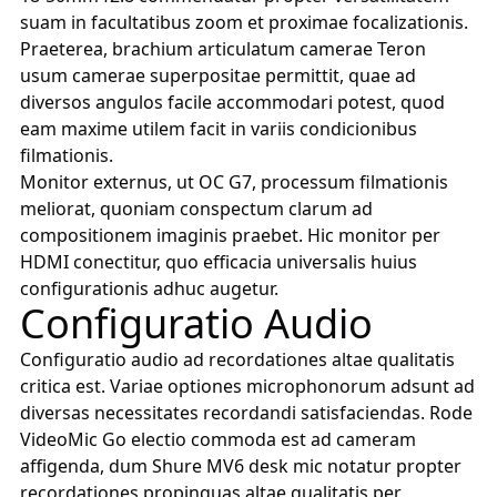
suam in facultatibus zoom et proximae focalizationis.
Praeterea, brachium articulatum camerae Teron
usum camerae superpositae permittit, quae ad
diversos angulos facile accommodari potest, quod
eam maxime utilem facit in variis condicionibus
filmationis.
Monitor externus, ut OC G7, processum filmationis
meliorat, quoniam conspectum clarum ad
compositionem imaginis praebet. Hic monitor per
HDMI conectitur, quo efficacia universalis huius
configurationis adhuc augetur.
Configuratio Audio
Configuratio audio ad recordationes altae qualitatis
critica est. Variae optiones microphonorum adsunt ad
diversas necessitates recordandi satisfaciendas. Rode
VideoMic Go electio commoda est ad cameram
affigenda, dum Shure MV6 desk mic notatur propter
recordationes propinquas altae qualitatis per