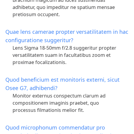
Brachium magicum ad luces sustinendas
adhibetur, quo impeditur ne spatium mensae
pretiosum occupent.
Quae lens camerae propter versatilitatem in hac
configuratione suggeritur?
Lens Sigma 18-50mm f/2.8 suggeritur propter
versatilitatem suam in facultatibus zoom et
proximae focalizationis.
Quod beneficium est monitoris externi, sicut
Osee G7, adhibendi?
Monitor externus conspectum clarum ad
compositionem imaginis praebet, quo
processus filmationis melior fit.
Quod microphonum commendatur pro