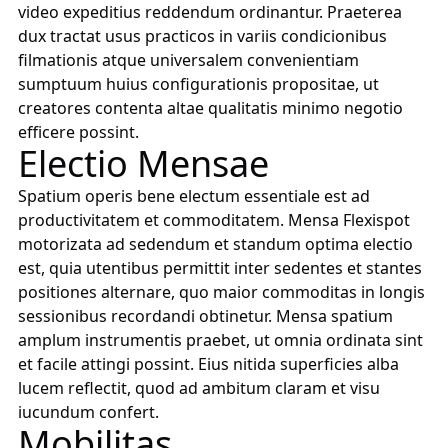
video expeditius reddendum ordinantur. Praeterea
dux tractat usus practicos in variis condicionibus
filmationis atque universalem convenientiam
sumptuum huius configurationis propositae, ut
creatores contenta altae qualitatis minimo negotio
efficere possint.
Electio Mensae
Spatium operis bene electum essentiale est ad
productivitatem et commoditatem. Mensa Flexispot
motorizata ad sedendum et standum optima electio
est, quia utentibus permittit inter sedentes et stantes
positiones alternare, quo maior commoditas in longis
sessionibus recordandi obtinetur. Mensa spatium
amplum instrumentis praebet, ut omnia ordinata sint
et facile attingi possint. Eius nitida superficies alba
lucem reflectit, quod ad ambitum claram et visu
iucundum confert.
Mobilitas