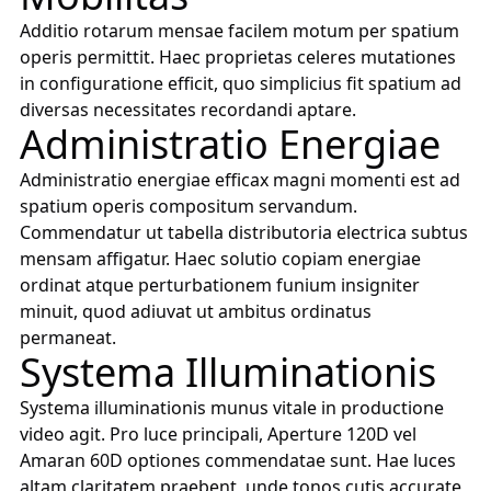
Additio rotarum mensae facilem motum per spatium
operis permittit. Haec proprietas celeres mutationes
in configuratione efficit, quo simplicius fit spatium ad
diversas necessitates recordandi aptare.
Administratio Energiae
Administratio energiae efficax magni momenti est ad
spatium operis compositum servandum.
Commendatur ut tabella distributoria electrica subtus
mensam affigatur. Haec solutio copiam energiae
ordinat atque perturbationem funium insigniter
minuit, quod adiuvat ut ambitus ordinatus
permaneat.
Systema Illuminationis
Systema illuminationis munus vitale in productione
video agit. Pro luce principali, Aperture 120D vel
Amaran 60D optiones commendatae sunt. Hae luces
altam claritatem praebent, unde tonos cutis accurate