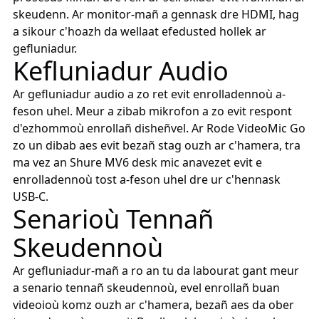
skeudenn. Ar monitor-mañ a gennask dre HDMI, hag
a sikour c'hoazh da wellaat efedusted hollek ar
gefluniadur.
Kefluniadur Audio
Ar gefluniadur audio a zo ret evit enrolladennoù a-
feson uhel. Meur a zibab mikrofon a zo evit respont
d'ezhommoù enrollañ disheñvel. Ar Rode VideoMic Go
zo un dibab aes evit bezañ stag ouzh ar c'hamera, tra
ma vez an Shure MV6 desk mic anavezet evit e
enrolladennoù tost a-feson uhel dre ur c'hennask
USB-C.
Senarioù Tennañ
Skeudennoù
Ar gefluniadur-mañ a ro an tu da labourat gant meur
a senario tennañ skeudennoù, evel enrollañ buan
videoioù komz ouzh ar c'hamera, bezañ aes da ober