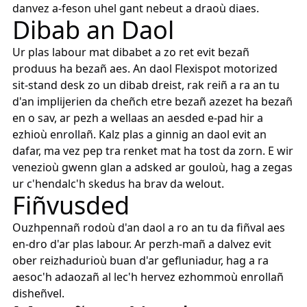
danvez a-feson uhel gant nebeut a draoù diaes.
Dibab an Daol
Ur plas labour mat dibabet a zo ret evit bezañ
produus ha bezañ aes. An daol Flexispot motorized
sit-stand desk zo un dibab dreist, rak reiñ a ra an tu
d'an implijerien da cheñch etre bezañ azezet ha bezañ
en o sav, ar pezh a wellaas an aesded e-pad hir a
ezhioù enrollañ. Kalz plas a ginnig an daol evit an
dafar, ma vez pep tra renket mat ha tost da zorn. E wir
venezioù gwenn glan a adsked ar gouloù, hag a zegas
ur c'hendalc'h skedus ha brav da welout.
Fiñvusded
Ouzhpennañ rodoù d'an daol a ro an tu da fiñval aes
en-dro d'ar plas labour. Ar perzh-mañ a dalvez evit
ober reizhadurioù buan d'ar gefluniadur, hag a ra
aesoc'h adaozañ al lec'h hervez ezhommoù enrollañ
disheñvel.