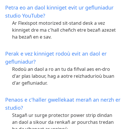
Petra eo an daol kinniget evit ur gefluniadur
studio YouTube?
Ar Flexispot motorized sit-stand desk a vez
kinniget dre ma c'hall cheñch etre bezañ azezet
ha bezañ en e sav.
Perak e vez kinniget rodoù evit an daol er
gefluniadur?
Rodoù an daol a ro an tu da fiñval aes en-dro
d'ar plas labour, hag a aotre reizhadurioù buan
d'ar gefluniadur.
Penaos e c'haller gwellekaat merañ an nerzh er
studio?
Stagañ ur surge protector power strip dindan
an daol a sikour da renkañ ar pourchas tredan