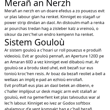
Merañ an Nerzh
Merañ an nerzh en un doare efedus a zo pouezus evit
ur plas labour glan ha renket. Kinniget eo stagañ ur
power strip dindan an daol. An diskoulm-mañ a renka
ar pourchas tredan hag a zisleber kalz a vreinoù, o
sikour da zerc'hel un endro kempenn ha renket.
Sistem Gouloù
Ar sistem gouloù a c'hoari ur roll pouezus e produiñ
videoioù. Evit ar gouloù pennañ, an Aperture 120D pe
an Amaran 60D a vez kinniget evel dibaboù mat. Ar
gouloù-se a brodu sked uhel, evit bezañ sur eus
tonioù kroc'hen resis. Ar boaz da bezañ reoliet a-bell a
wellaas an implij e-pad an ezhioù enrollañ.
Evit profitañ eus plas an daol betek an dibenn, e
c'haller implijout ur desk magic arm evit staliañ ar
gouloù, evit na gemerfent ket plas talvoudus war al
lec'h labour. Kinniget eo ivez ar Godox softbox
abalamour d'e vent kompakt hag e c'hall bezañ