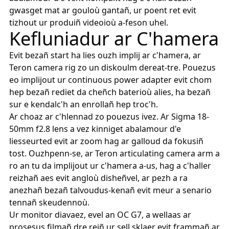
gwasget mat ar gouloù gantañ, ur poent ret evit
tizhout ur produiñ videoioù a-feson uhel.
Kefluniadur ar C'hamera
Evit bezañ start ha lies ouzh implij ar c'hamera, ar
Teron camera rig zo un diskoulm dereat-tre. Pouezus
eo implijout ur continuous power adapter evit chom
hep bezañ rediet da cheñch baterioù alies, ha bezañ
sur e kendalc'h an enrollañ hep troc'h.
Ar choaz ar c'hlennad zo pouezus ivez. Ar Sigma 18-
50mm f2.8 lens a vez kinniget abalamour d'e
liesseurted evit ar zoom hag ar galloud da fokusiñ
tost. Ouzhpenn-se, ar Teron articulating camera arm a
ro an tu da implijout ur c'hamera a-us, hag a c'haller
reizhañ aes evit angloù disheñvel, ar pezh a ra
anezhañ bezañ talvoudus-kenañ evit meur a senario
tennañ skeudennoù.
Ur monitor diavaez, evel an OC G7, a wellaas ar
prosesus filmañ dre reiñ ur sell sklaer evit frammañ ar