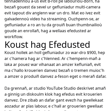
tennadennoù a-us evit B-roll pe labourioù-dorn, ha
bezañ gouest da sevel ur gefluniadur multi-camera
evit tapout div anglenn war un dro. Mat eo ivez evit
galvadennoù video ha streaming. Ouzhpenn-se, ar
gefluniadur a ro an tu da grouiñ buan thumbnailioù
goude an enrollañ, hag a wellaas efedusted ar
workflow.
Koust hag Efedusted
Koust hollek an holl gefluniadur zo war-dro $900, hep
ar c'hamera hag ar c'hlenned. Ar c'hempenn-mañ a
laka ar pouez war vihanaat an amzer kefluniañ, evit
ma c'hallo krouerien danvez bezañ o tremen muioc'h
a amzer o produiñ danvez a-feson eget o merañ dafar.
Da grennañ, ar studio YouTube Studio deskrivet amañ
a ginnig un diskoulm klok hag efedus evit krouerien
danvez. Dre zibab an dafar gant evezh ha gwellekaat
aozadur ar plas labour, e c'hall ar grouerien gwellaat