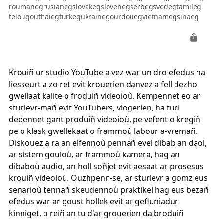
roumaneg
rusianeg
slovakeg
sloveneg
serbeg
svedeg
tamileg
telougou
thaieg
turkeg
ukraineg
ourdoueg
vietnameg
sinaeg
Krouiñ ur studio YouTube a vez war un dro efedus ha
liesseurt a zo ret evit krouerien danvez a fell dezho
gwellaat kalite o froduiñ videoioù. Kempennet eo ar
sturlevr-mañ evit YouTubers, vlogerien, ha tud
dedennet gant produiñ videoioù, pe vefent o kregiñ
pe o klask gwellekaat o frammoù labour a-vremañ.
Diskouez a ra an elfennoù pennañ evel dibab an daol,
ar sistem gouloù, ar frammoù kamera, hag an
dibaboù audio, an holl soñjet evit aesaat ar prosesus
krouiñ videoioù. Ouzhpenn-se, ar sturlevr a gomz eus
senarioù tennañ skeudennoù praktikel hag eus bezañ
efedus war ar goust hollek evit ar gefluniadur
kinniget, o reiñ an tu d'ar grouerien da broduiñ