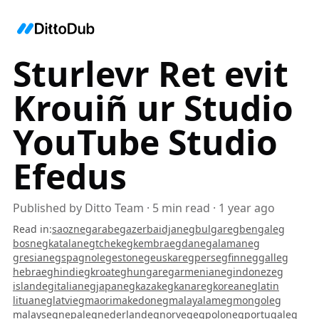
Sturlevr Ret evit
Krouiñ ur Studio
YouTube Studio
Efedus
Published by
Ditto Team
·
5
min read
·
1 year ago
Read in
:
saozneg
arabeg
azerbaidjaneg
bulgareg
bengaleg
bosneg
katalaneg
tchekeg
kembraeg
daneg
alamaneg
gresianeg
spagnoleg
estoneg
euskareg
perseg
finneg
galleg
hebraeg
hindieg
kroateg
hungareg
armenianeg
indonezeg
islandeg
italianeg
japaneg
kazakeg
kanareg
koreaneg
latin
lituaneg
latvieg
maori
makedoneg
malayalameg
mongoleg
malayseg
nepaleg
nederlandeg
norvegeg
poloneg
portugaleg