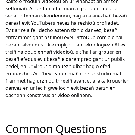
kalite o froduiñ videoioù en ur vihanaat an amzer
kefluniañ. Ar gefluniadur-mañ a glot gant meur a
senario tennañ skeudennoù, hag a ra anezhañ bezañ
dereat evit YouTubers nevez ha rezhioù profiadet.
Evit ar re a fell dezho astenn tizh o danvez, bezañ
enframmet gant ostilhoù evel
DittoDub.com
a c'hall
bezañ talvoudus. Dre implijout an teknologiezh AI evit
treiñ ha doublennañ videoioù, e c'hall ar grouerien
bezañ efedus evit bezañ e darempred gant ur publik
bedel, en ur virout o mouezh dibar hag o efed
emouezhel. Ar c'hevreadur-mañ etre ur studio mat
frammet hag urzhioù threeiñ avancet a laka krouerien
danvez en ur lec'h gwelloc'h evit bezañ berzh en
dachenn kenstrivus ar video enlinenn.
Common Questions