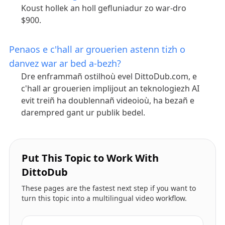
Koust hollek an holl gefluniadur zo war-dro
$900.
Penaos e c'hall ar grouerien astenn tizh o
danvez war ar bed a-bezh?
Dre enframmañ ostilhoù evel DittoDub.com, e
c'hall ar grouerien implijout an teknologiezh AI
evit treiñ ha doublennañ videoioù, ha bezañ e
darempred gant ur publik bedel.
Put This Topic to Work With
DittoDub
These pages are the fastest next step if you want to
turn this topic into a multilingual video workflow.