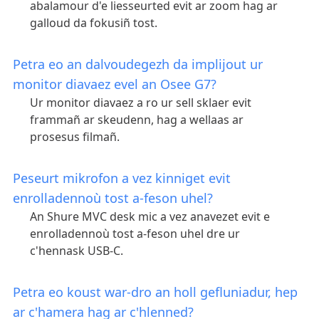
abalamour d'e liesseurted evit ar zoom hag ar
galloud da fokusiñ tost.
Petra eo an dalvoudegezh da implijout ur
monitor diavaez evel an Osee G7?
Ur monitor diavaez a ro ur sell sklaer evit
frammañ ar skeudenn, hag a wellaas ar
prosesus filmañ.
Peseurt mikrofon a vez kinniget evit
enrolladennoù tost a-feson uhel?
An Shure MVC desk mic a vez anavezet evit e
enrolladennoù tost a-feson uhel dre ur
c'hennask USB-C.
Petra eo koust war-dro an holl gefluniadur, hep
ar c'hamera hag ar c'hlenned?