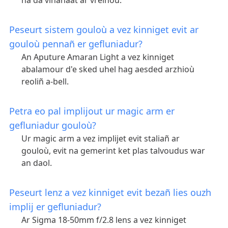
ha da vihanaat ar vreinoù.
Peseurt sistem gouloù a vez kinniget evit ar
gouloù pennañ er gefluniadur?
An Aputure Amaran Light a vez kinniget
abalamour d'e sked uhel hag aesded arzhioù
reoliñ a-bell.
Petra eo pal implijout ur magic arm er
gefluniadur gouloù?
Ur magic arm a vez implijet evit staliañ ar
gouloù, evit na gemerint ket plas talvoudus war
an daol.
Peseurt lenz a vez kinniget evit bezañ lies ouzh
implij er gefluniadur?
Ar Sigma 18-50mm f/2.8 lens a vez kinniget