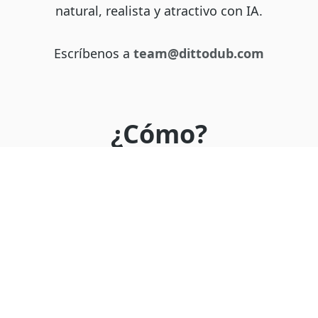
natural, realista y atractivo con IA.
Escríbenos a
team@dittodub.com
¿Cómo?
Construimos Ditto desde la curiosidad genuina, la
empatía con los creadores y el deseo de aprender
de los mejores en este espacio. Ideas clave llegaron
de
Braden Church
, conversaciones con
Next Level
Soul
y apoyo de
Tyler Allen
.