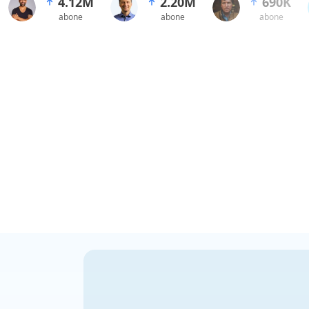
4.12M
2.20M
690K
abone
abone
abone