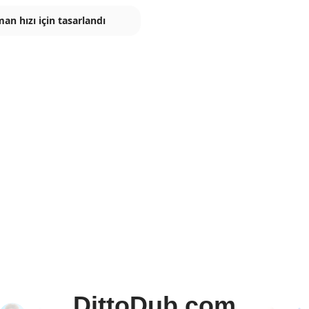
n hızı için tasarlandı
DittoDub.com