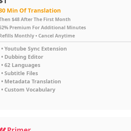
$1
30 Min Of Translation
Then $48 After The First Month
62% Premium For Additional Minutes
Refills Monthly • Cancel Anytime
•
Youtube Sync Extension
•
Dubbing Editor
•
62 Languages
•
Subtitle Files
•
Metadata Translation
•
Custom Vocabulary
Primer