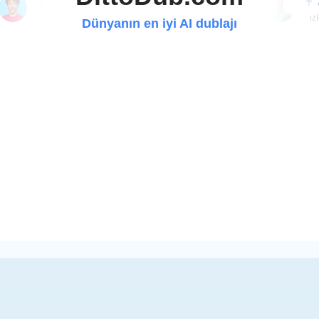
40.20M
9.41M
560K
2.93M
abone
abone
abone
abone
iz
Dünyanın en iyi AI dublajı