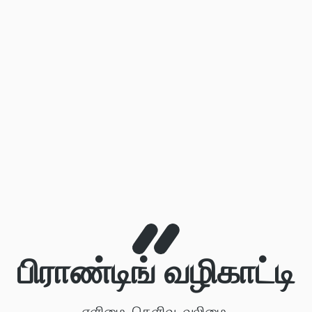
பிராண்டிங் வழிகாட்டி
எளிமை. தெளிவு. வலிமை.