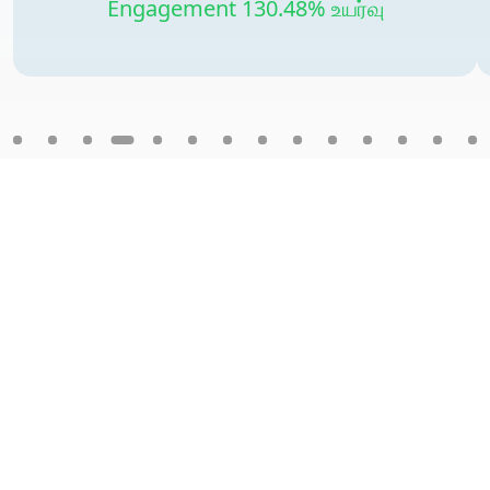
Engagement 130.48% உயர்வு
DittoDub படங்கள்