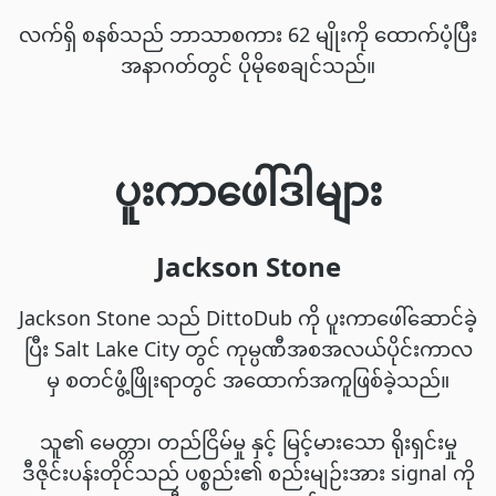
လက်ရှိ စနစ်သည် ဘာသာစကား 62 မျိုးကို ထောက်ပံ့ပြီး
အနာဂတ်တွင် ပိုမိုစေချင်သည်။
ပူးကာဖေါ်ဒါများ
Jackson Stone
Jackson Stone သည် DittoDub ကို ပူးကာဖေါ်ဆောင်ခဲ့
ပြီး Salt Lake City တွင် ကုမ္ပဏီအစအလယ်ပိုင်းကာလ
မှ စတင်ဖွံ့ဖြိုးရာတွင် အထောက်အကူဖြစ်ခဲ့သည်။
သူ၏ မေတ္တာ၊ တည်ငြိမ်မှု နှင့် မြင့်မားသော ရိုးရှင်းမှု
ဒီဇိုင်းပန်းတိုင်သည် ပစ္စည်း၏ စည်းမျဉ်းအား signal ကို