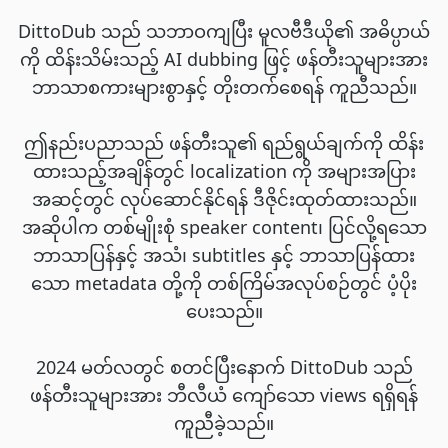
DittoDub သည် သဘာဝကျပြီး မူလဗီဒီယို၏ အဓိပ္ပာယ်
ကို ထိန်းသိမ်းသည့် AI dubbing ဖြင့် ဖန်တီးသူများအား
ဘာသာစကားများစွာနှင့် တိုးတက်စေရန် ကူညီသည်။
ဤနည်းပညာသည် ဖန်တီးသူ၏ ရည်ရွယ်ချက်ကို ထိန်း
ထားသည့်အချိန်တွင် localization ကို အများအပြား
အဆင့်တွင် လုပ်ဆောင်နိုင်ရန် ဒီဇိုင်းထုတ်ထားသည်။
အဆိုပါက တစ်မျိုးစုံ speaker content၊ ပြင်လို့ရသော
ဘာသာပြန်နှင့် အသံ၊ subtitles နှင့် ဘာသာပြန်ထား
သော metadata တို့ကို တစ်ကြိမ်အလုပ်စဉ်တွင် ပံ့ပိုး
ပေးသည်။
2024 မတ်လတွင် စတင်ပြီးနောက် DittoDub သည်
ဖန်တီးသူများအား ဘီလီယံ ကျော်သော views ရရှိရန်
ကူညီခဲ့သည်။