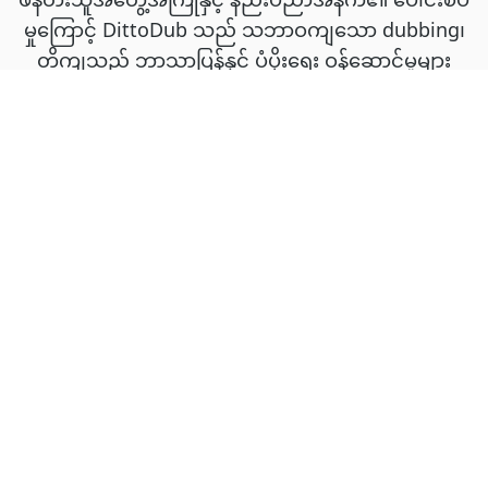
မှုကြောင့် DittoDub သည် သဘာဝကျသော dubbing၊
တိကျသည့် ဘာသာပြန်နှင့် ပံ့ပိုးရေး ဝန်ဆောင်မှုများ
အတွက် အာရုံစိုက်စေသည်။
အမှတ်တံဆိပ်များ
Icon