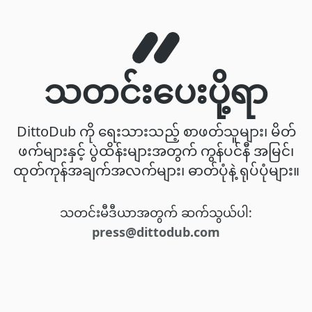
သတင်းပေးပို့ရာ
DittoDub ကို ရေးသားသည့် စာဖတ်သူများ၊ မိတ်
ဖက်များနှင့် ပွဲထိန်းများအတွက် ကွန်ပင်နီ အမြင်၊
ထုတ်ကုန်အချက်အလက်များ၊ ဓာတ်ပုံနဲ့ ရုပ်ပုံများ။
သတင်းမီဒီယာအတွက် ဆက်သွယ်ပါ:
press@dittodub.com