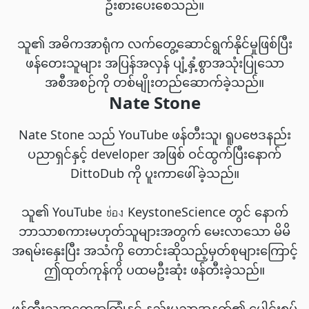
ဦးစားပေးစေသည်။
သူ၏ အဓိကအာရုံက လက်တွေ့ဆောင်ရွက်နိုင်မှုဖြစ်ပြီး
ဖန်တေးသူများ အပြန်အလှန် ပျံ့နှံ့စွာအသုံးပြုသော
အစီအစဉ်ကို တစ်မျိုးတည်ဆောက်ခဲ့သည်။
Nate Stone
Nate Stone သည် YouTube ဖန်တီးသူ၊ ရူပဗေဒနည်း
ပညာရှင်နှင့် developer အဖြစ် ဝင်ထွက်ပြီးနောက်
DittoDub ကို ပူးကာဖေါ်ခဲ့သည်။
သူ၏ YouTube ช่อง KeystoneScience တွင် နောက်
ဘာသာစကားမဟုတ်သူများအတွက် မေးလာသော မိမိ
အရမ်းနှေးပြီး အသံကို တောင်းဆိုသည့်မှတ်စုများကြောင့်
ဤထုတ်ကုန်ကို ပထမဦးဆုံး ဖန်တီးခဲ့သည်။
ဖန်တီးသူအတွေ့အကြုံနှင့် နည်းပညာအနက်၏ ပေါင်းစပ်