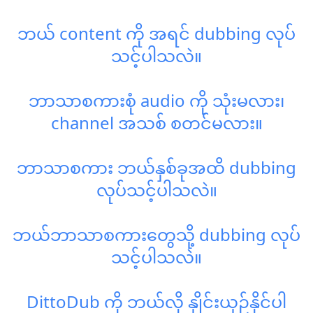
ဘယ် content ကို အရင် dubbing လုပ်
သင့်ပါသလဲ။
ဘာသာစကားစုံ audio ကို သုံးမလား၊
channel အသစ် စတင်မလား။
ဘာသာစကား ဘယ်နှစ်ခုအထိ dubbing
လုပ်သင့်ပါသလဲ။
ဘယ်ဘာသာစကားတွေသို့ dubbing လုပ်
သင့်ပါသလဲ။
DittoDub ကို ဘယ်လို နှိုင်းယှဉ်နိုင်ပါ