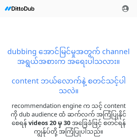
dubbing အောင်မြင်မှုအတွက် channel
အရွယ်အစားက အရေးပါသလား။
content ဘယ်လောက်နဲ့ စတင်သင့်ပါ
သလဲ။
recommendation engine က သင့် content
ကို dub audience ထံ ဆက်လက် အကြံပြုနိုင်
စေရန်
videos 20 မှ 30
အခြေခံဖြင့် စတင်ရန်
ကျွန်ုပ်တို့ အကြံပြုပါသည်။