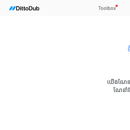
Toolbox
យើងណែនាំ
ណែនាំឱ