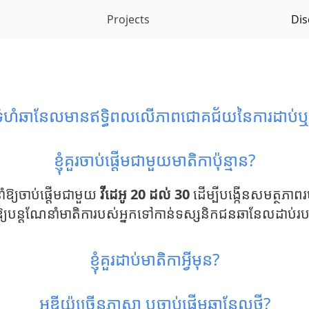
Projects
Dis
ទំហំឆានែលមានឥទ្ធិពលលើភាពជោគជ័យនៃការដាប់ឬ
ខ្ញុំគួរចាប់ផ្តើមជាមួយមាតិកាប៉ុន្មាន?
ឱ្យចាប់ផ្តើមជាមួយ
វីដេអូ 20 ដល់ 30
ដើម្បីបង្កើនសមត្ថភាពរ
្យបន្តណែនាំមាតិការបស់អ្នកទៅកាន់ទស្សនិកជនឆានែលដាប់រប
ខ្ញុំគួរដាប់មាតិកាអ្វីមុន?
អូឌីយ៉ូច្រើនភាសា ឬចាប់ផ្តើមឆានែលថ្មី?