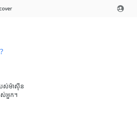
cover
?
បស់ម៉ាស៊ីន
ស់អ្នក។