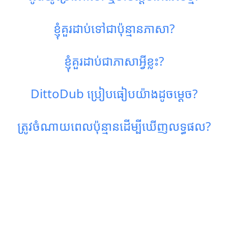
ខ្ញុំគួរដាប់ទៅជាប៉ុន្មានភាសា?
ខ្ញុំគួរដាប់ជាភាសាអ្វីខ្លះ?
DittoDub ប្រៀបធៀបយ៉ាងដូចម្តេច?
ត្រូវចំណាយពេលប៉ុន្មានដើម្បីឃើញលទ្ធផល?