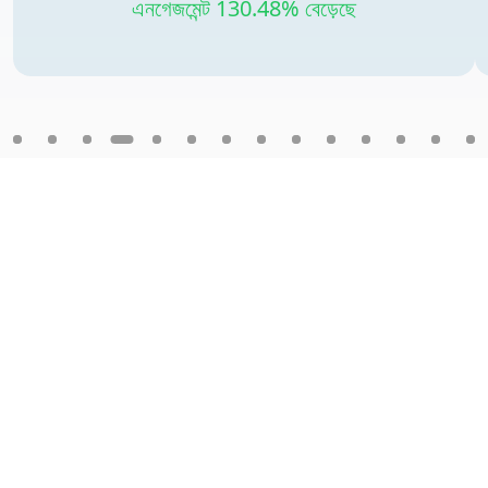
এনগেজমেন্ট 130.48% বেড়েছে
DittoDub ছবি