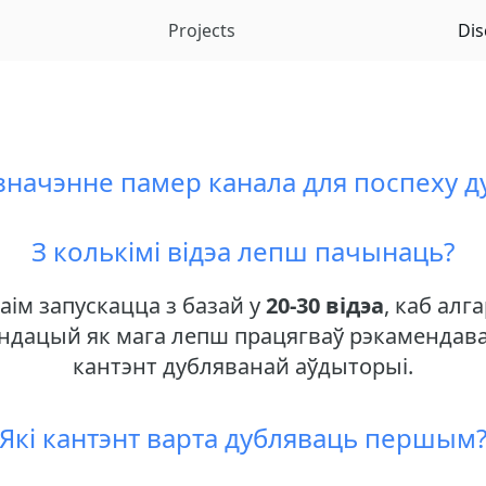
Projects
Dis
 значэнне памер канала для поспеху д
З колькімі відэа лепш пачынаць?
аім запускацца з базай у
20-30 відэа
, каб алг
ндацый як мага лепш працягваў рэкамендав
кантэнт дубляванай аўдыторыі.
Які кантэнт варта дубляваць першым