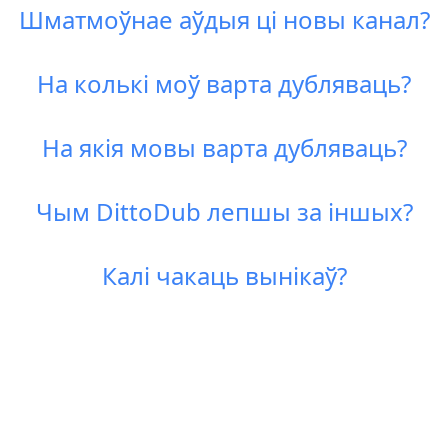
Шматмоўнае аўдыя ці новы канал?
На колькі моў варта дубляваць?
На якія мовы варта дубляваць?
Чым DittoDub лепшы за іншых?
Калі чакаць вынікаў?