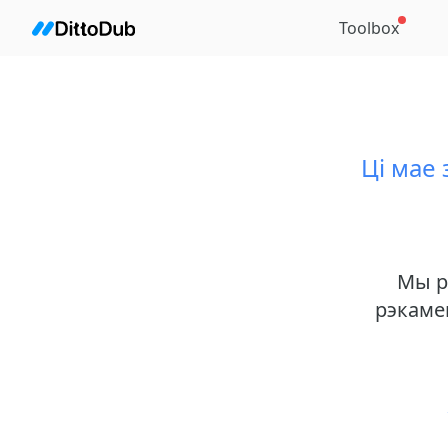
Toolbox
Ці мае
Мы р
рэкаме