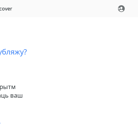
cover
убляжу?
арытм
аць ваш
?