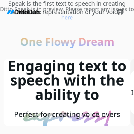
Speak is the first text to speech in creating
Ditto Speak is in preview. Please report any issues to
a
realistic
representation of your voice.
here
One Flowy Dream
Engaging text to
speech with the
ability to
express!
Perfect for creating voice overs