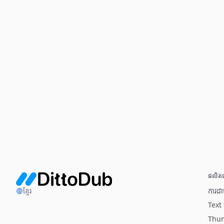
ផលិត
ខ្មែរ
ការដ
Text
Thum