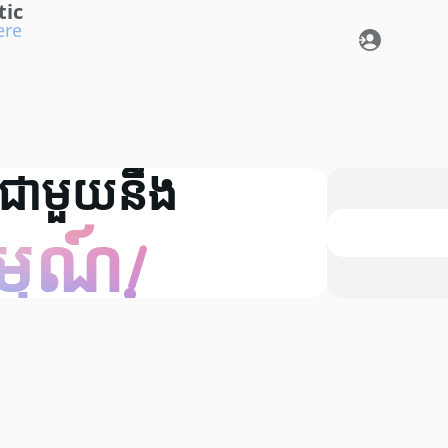
tic
ere
ជាមួយនឹង
ម្មណ៍!