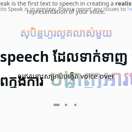
eak is the first text to speech in creating a
realis
tto Speak is in preview. Please report any issues to
h
representation of your voice.
សុបិន្តហូរលូតលាស់មួយ
 speech ដែលទាក់ទាញ 
បង្ហាញអារ
ក្នុងការ
ល្អឥតខ្ចោះសម្រាប់បង្កើត voice over