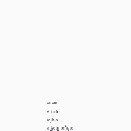
ធនធាន
Articles
ស្វែងរក
មជ្ឈមណ្ឌលជំនួយ