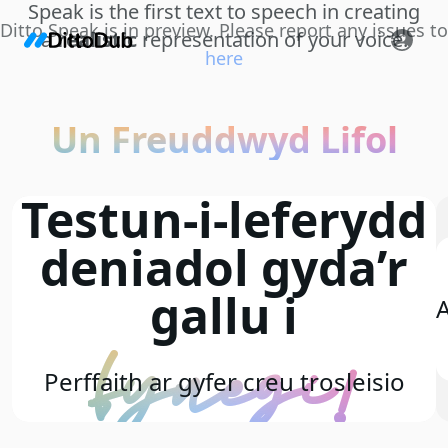
Speak is the first text to speech in creating
Ditto Speak is in preview. Please report any issues to
a
realistic
representation of your voice.
here
Un Freuddwyd Lifol
Testun-i-leferydd
deniadol gyda’r
gallu i
A
fynegi!
Perffaith ar gyfer creu trosleisio