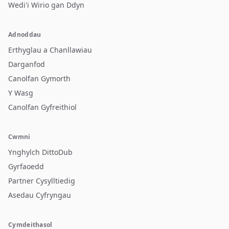
Wedi'i Wirio gan Ddyn
Adnoddau
Erthyglau a Chanllawiau
Darganfod
Canolfan Gymorth
Y Wasg
Canolfan Gyfreithiol
Cwmni
Ynghylch DittoDub
Gyrfaoedd
Partner Cysylltiedig
Asedau Cyfryngau
Cymdeithasol